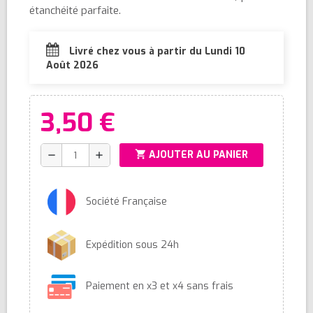
étanchéité parfaite.
Livré chez vous à partir du Lundi 10
Août 2026
3,50 €
shopping_cart
AJOUTER AU PANIER
remove
add
Société Française
Expédition sous 24h
Paiement en x3 et x4 sans frais