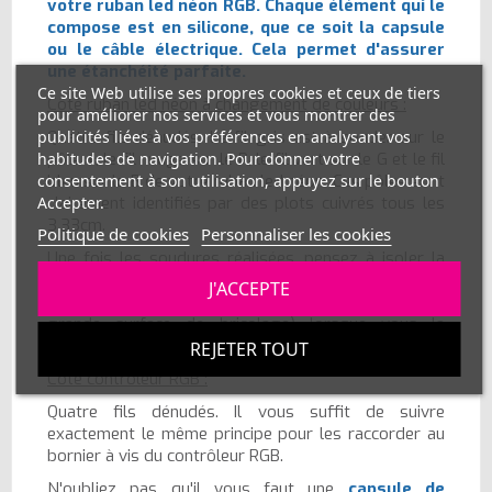
votre ruban led néon RGB. Chaque élément qui le
compose est en silicone, que ce soit la capsule
ou le câble électrique. Cela permet d'assurer
une étanchéité parfaite.
Ce site Web utilise ses propres cookies et ceux de tiers
Côté ruban led néon à changement de couleurs :
pour améliorer nos services et vous montrer des
publicités liées à vos préférences en analysant vos
Quatre fils dénudés. Le fil gris est à souder sur le
habitudes de navigation. Pour donner votre
pôle +, le fil rouge sur le R, le fil vert sur le G et le fil
consentement à son utilisation, appuyez sur le bouton
bleu sur le B de votre ruban led néon. Ces pôles sont
Accepter.
clairement identifiés par des plots cuivrés tous les
3,33cm.
Politique de cookies
Personnaliser les cookies
Une fois les soudures réalisées, pensez à isoler la
capsule avec du silicone (silicone neutre transparent
J'ACCEPTE
pour salle de bain et cuisine disponible dans toute
grande surface de bricolage) lorsque vous la
positionnez sur le ruban led néon.
REJETER TOUT
Côté contrôleur RGB :
Quatre fils dénudés. Il vous suffit de suivre
exactement le même principe pour les raccorder au
bornier à vis du contrôleur RGB.
N'oubliez pas qu'il vous faut une
capsule de