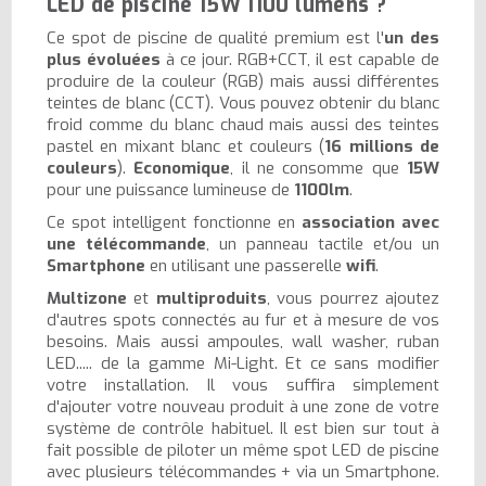
LED de piscine 15W 1100 lumens ?
Ce spot de piscine
de qualité premium est l'
un des
plus évoluées
à ce jour. RGB+CCT, il est capable de
produire de la couleur (RGB) mais aussi différentes
teintes de blanc (CCT). Vous pouvez obtenir du blanc
froid comme du blanc chaud mais aussi des teintes
pastel en mixant blanc et couleurs (
16 millions de
couleurs
).
Economique
, il ne consomme que
15W
pour une puissance lumineuse de
1100lm
.
Ce spot intelligent fonctionne en
association avec
une télécommande
, un panneau tactile et/ou un
Smartphone
en utilisant une passerelle
wifi
.
Multizone
et
multiproduits
, vous pourrez ajoutez
d'autres spots connectés au fur et à mesure de vos
besoins. Mais aussi ampoules, wall washer, ruban
LED..... de la gamme Mi-Light. Et ce sans modifier
votre installation. Il vous suffira simplement
d'ajouter votre nouveau produit à une zone de votre
système de contrôle habituel. Il est bien sur tout à
fait possible de piloter un même spot LED de piscine
avec plusieurs télécommandes + via un Smartphone.