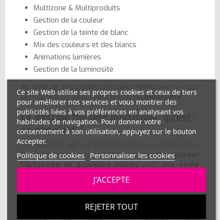
Multizone & Multiproduits
Gestion de la couleur
Gestion de la teinte de blanc
Mix des couleurs et des blancs
Animations lumières
Gestion de la luminosité
Au delà de ses caractéristiques techniques, ce spot
Ce site Web utilise ses propres cookies et ceux de tiers
LED de piscine vous ouvre la voie du
multizone
.
pour améliorer nos services et vous montrer des
publicités liées à vos préférences en analysant vos
La gestion lumière multizone, qu'est-
habitudes de navigation. Pour donner votre
ce que c'est ?
consentement à son utilisation, appuyez sur le bouton
Accepter.
Le multizone est une fonction dont vous n'allez plus
pouvoir vous passer. Vous souhaitiez
piloter
Politique de cookies
Personnaliser les cookies
l'éclairage de plusieurs pièces
avec
une seule
télécommande ?
Et bien cela devient possible avec
J'ACCEPTE
le système
Mi-Light
.
Si vous utilisez une télécommande 4 zones, vous
REJETER TOUT
allez pouvoir associer une ou plusieurs ampoules sur
chacune des zones. Vous pourrez gérer