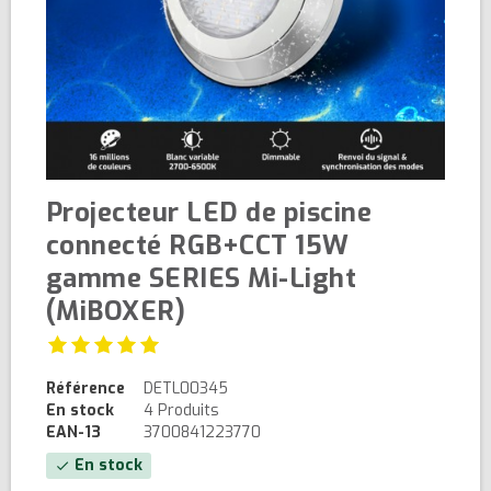
Projecteur LED de piscine
connecté RGB+CCT 15W
gamme SERIES Mi-Light
(MiBOXER)
Référence
DETL00345
En stock
4 Produits
EAN-13
3700841223770
En stock
check