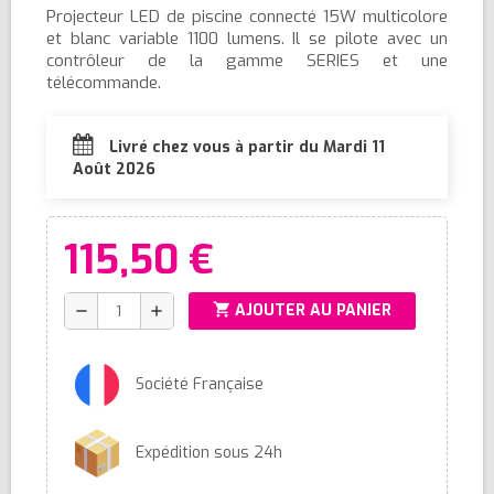
Projecteur LED de piscine connecté 15W multicolore
et blanc variable 1100 lumens. Il se pilote avec un
contrôleur de la gamme SERIES et une
télécommande.
Livré chez vous à partir du Mardi 11
Août 2026
115,50 €
shopping_cart
AJOUTER AU PANIER
remove
add
Société Française
Expédition sous 24h