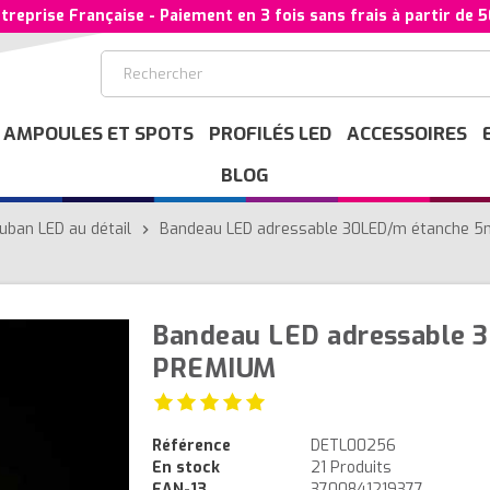
treprise Française - Paiement en 3 fois sans frais à partir de 
AMPOULES ET SPOTS
PROFILÉS LED
ACCESSOIRES
BLOG
uban LED au détail
Bandeau LED adressable 30LED/m étanche 
chevron_right
Bandeau LED adressable 
PREMIUM
Référence
DETL00256
En stock
21 Produits
EAN-13
3700841219377