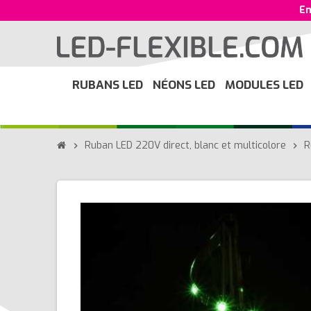
En
RUBANS LED
NÉONS LED
MODULES LED
Ruban LED 220V direct, blanc et multicolore
R
chevron_right
chevron_right