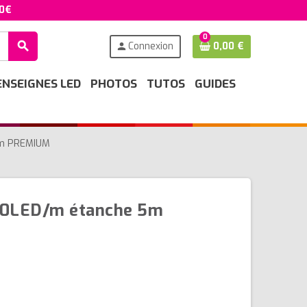
50€
0
search
Connexion
0,00 €
person
ENSEIGNES LED
PHOTOS
TUTOS
GUIDES
5m PREMIUM
30LED/m étanche 5m