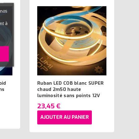
 nos
nt à
oid
Ruban LED COB blanc SUPER
ns
chaud 2m50 haute
luminosité sans points 12V
23,45 €
AJOUTER AU PANIER