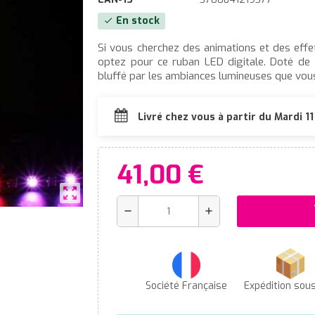
En stock
check
Si vous cherchez des animations et des effe
optez pour ce ruban LED digitale. Doté d
bluffé par les ambiances lumineuses que vou
Livré chez vous à partir du Mardi 1
41,00 €
zoom_out_map
s
remove
add
Société Française
Expédition sou