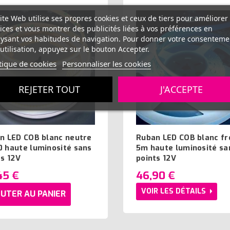
ite Web utilise ses propres cookies et ceux de tiers pour améliorer
ices et vous montrer des publicités liées à vos préférences en
ysant vos habitudes de navigation. Pour donner votre consenteme
utilisation, appuyez sur le bouton Accepter.
tique de cookies
Personnaliser les cookies
REJETER TOUT
J'ACCEPTE
n LED COB blanc neutre
Ruban LED COB blanc fr
 haute luminosité sans
5m haute luminosité sa
ts 12V
points 12V
45 €
46,90 €
VOIR LES DÉTAILS
UTER AU PANIER