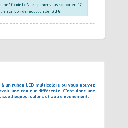
btenir
17
points
. Votre panier vous rapportera
17
ti en un bon de réduction de
1,70 €
.
t à un ruban LED multicolore où vous pouvez
voir une couleur différente. C'est donc une
es discothèques, salons et autre événement.