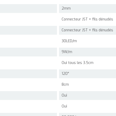
2mm
Connecteur JST + fils dénudés
Connecteur JST + fils dénudés
30LED/m
9W/m
Oui tous les 3.5cm
120°
8cm
Oui
Oui