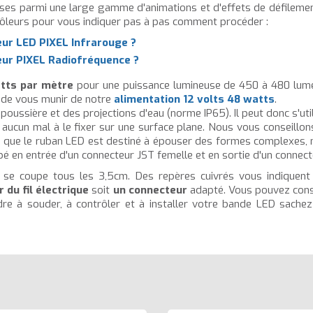
es parmi une large gamme d'animations et d'effets de défilement
trôleurs pour vous indiquer pas à pas comment procéder :
eur LED PIXEL Infrarouge ?
eur PIXEL Radiofréquence ?
tts par mètre
pour une puissance lumineuse de 450 à 480 lume
 de vous munir de notre
alimentation 12 volts 48 watts
.
 poussière et des projections d'eau (norme IP65). Il peut donc s'ut
z aucun mal à le fixer sur une surface plane. Nous vous conseillon
, ou que le ruban LED est destiné à épouser des formes complexes, 
uipé en entrée d'un connecteur JST femelle et en sortie d'un connec
 se coupe tous les 3,5cm. Des repères cuivrés vous indiquent 
 du fil électrique
soit
un connecteur
adapté. Vous pouvez consu
ndre à souder, à contrôler et à installer votre bande LED sach