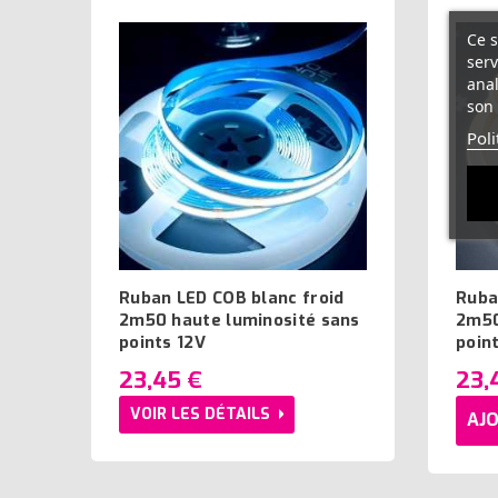
Ce s
serv
anal
son 
Poli
Ruban LED COB blanc froid
Ruba
2m50 haute luminosité sans
2m50
points 12V
poin
23,45 €
23,
VOIR LES DÉTAILS
AJO