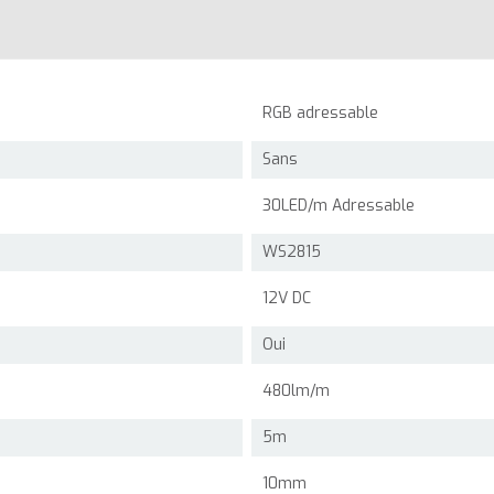
RGB adressable
Sans
30LED/m Adressable
WS2815
12V DC
Oui
480lm/m
5m
10mm