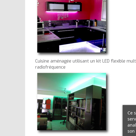
Cuisine aménagée utilisant un kit LED flexible mu
radiofréquence
Ce s
serv
anal
son 