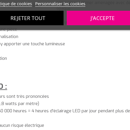
Limousine Hummer aménagée avec des 
tique de cookies
Personnaliser les cookies
its LED flexibles RGB
opaque
s, plinthes...)
REJETER TOUT
J'ACCEPTE
e indirect (derrière un canapé, un lit, un meuble de salon, une éta
une pièce
alisation
 y apporter une touche lumineuse
tion
D :
eurs sont très prononcées
4,8 watts par mètre)
 60 000 heures = 4 heures d'éclairage LED par jour pendant plus d
aucun risque électrique