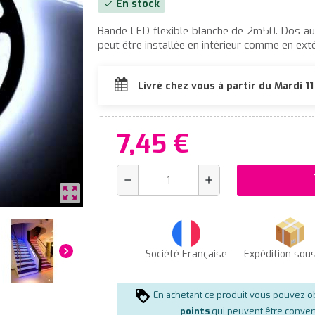
En stock
check
Bande LED flexible blanche de 2m50. Dos aut
peut être installée en intérieur comme en exté
Livré chez vous à partir du Mardi 1
7,45 €
s
remove
add
zoom_out_map
chevron_right
Société Française
Expédition sou
En achetant ce produit vous pouvez o
points
qui peuvent être conver