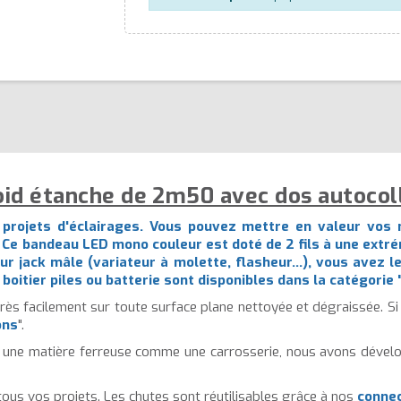
oid étanche de 2m50 avec dos autocoll
projets d'éclairages. Vous pouvez mettre en valeur vos 
Ce bandeau LED mono couleur est doté de 2 fils à une extrém
ur jack mâle (variateur à molette,
flasheur
...), vous avez 
boitier piles ou batterie sont disponibles dans la catégorie 
ès facilement sur toute surface plane nettoyée et dégraissée. Si 
ons
".
u ou une matière ferreuse comme une carrosserie, nous avons dé
ous vos projets. Les chutes sont réutilisables grâce à nos
connec