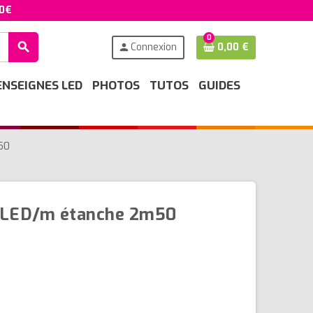
50€
0
search
Connexion
0,00 €
person
ENSEIGNES LED
PHOTOS
TUTOS
GUIDES
50
0LED/m étanche 2m50