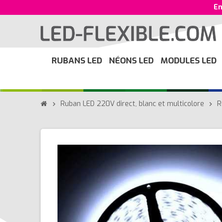
En
RUBANS LED
NÉONS LED
MODULES LED
Ruban LED 220V direct, blanc et multicolore
R
chevron_right
chevron_right