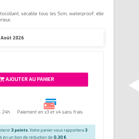
ocollant, sécable tous les 5cm, waterproof, elle
rieur.
1 Août 2026
AJOUTER AU PANIER
hopping_cart
s 24h
Paiement en x3 et x4 sans frais
btenir
3
points
. Votre panier vous rapportera
3
ti en un bon de réduction de
0,30 €
.