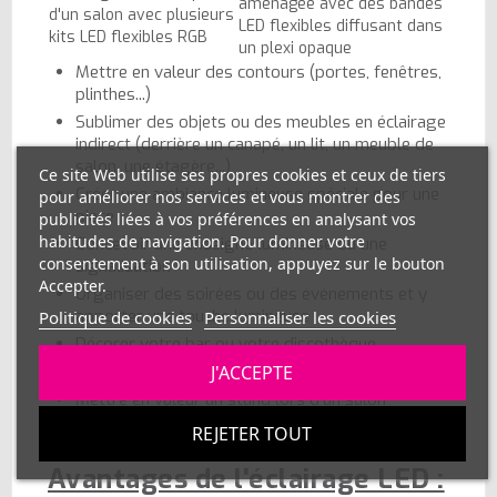
aménagée avec des bandes
d'un salon avec plusieurs
LED flexibles diffusant dans
kits LED flexibles RGB
un plexi opaque
Mettre en valeur des contours (portes, fenêtres,
plinthes...)
Sublimer des objets ou des meubles en éclairage
indirect (derrière un canapé, un lit, un meuble de
salon, une étagère...)
Ce site Web utilise ses propres cookies et ceux de tiers
Créer une ambiance lumineuse spéciale pour une
pour améliorer nos services et vous montrer des
pièce
publicités liées à vos préférences en analysant vos
habitudes de navigation. Pour donner votre
Concevoir une enseigne lumineuse ou une
consentement à son utilisation, appuyez sur le bouton
signalisation
Accepter.
Organiser des soirées ou des événements et y
apporter une touche lumineuse
Politique de cookies
Personnaliser les cookies
Décorer votre bar ou votre discothèque
J'ACCEPTE
Réaliser un projet architectural ou une exposition
Mettre en valeur un stand lors d'un salon
REJETER TOUT
Avantages de l'éclairage LED :