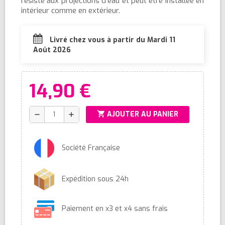
résiste aux projections d'eau et peut être installée en
intérieur comme en extérieur.
Livré chez vous à partir du Mardi 11
Août 2026
14,90 €
shopping_cart
AJOUTER AU PANIER
remove
add
Société Française
Expédition sous 24h
Paiement en x3 et x4 sans frais