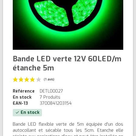
Bande LED verte 12V 60LED/m
étanche 5m
Référence
DETL00027
En stock
7 Produits
EAN-13
3700841203154
En stock
check
(1 avis)
Bande LED flexible verte de 5m équipée d'un dos
autocollant et sécable tous les 5cm. Etanche elle