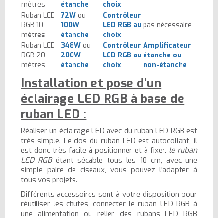
mètres
étanche
choix
Ruban LED
72W
ou
Contrôleur
RGB 10
100W
LED RGB au
pas nécessaire
mètres
étanche
choix
Ruban LED
348W
ou
Contrôleur
Amplificateur
RGB 20
200W
LED RGB au
étanche ou
mètres
étanche
choix
non-étanche
Installation et pose d'un
éclairage LED RGB à base de
ruban LED :
Réaliser un éclairage LED avec du ruban LED RGB est
très simple. Le dos du ruban LED est autocollant, il
est donc très facile à positionner et à fixer.
le ruban
LED RGB
étant sécable tous les 10 cm, avec une
simple paire de ciseaux, vous pouvez l'adapter à
tous vos projets.
Différents accessoires sont à votre disposition pour
réutiliser les chutes, connecter le ruban LED RGB à
une alimentation ou relier des rubans LED RGB