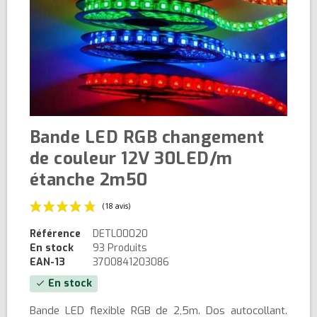
Bande LED RGB changement
de couleur 12V 30LED/m
étanche 2m50
Référence
DETL00020
En stock
93 Produits
EAN-13
3700841203086
En stock
check
(18 avis)
Bande LED flexible RGB de 2,5m. Dos autocollant.