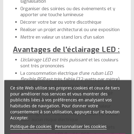
signalisation
Organiser des soirées ou des événements et y
apporter une touche lumineuse
Décorer votre bar ou votre discothèque
Réaliser un projet architectural ou une exposition
Mettre en valeur un stand lors d'un salon
Avantages de l'éclairage LED :
L'éclairage LED est très puissant
et les couleurs
sont très prononcées
La consommation électrique d'une
ruban LED
flexible RGB
est très faible (7,2 watts par mètre)
La durée de vie des LED RGB est très importante
Ce site Web utilise ses propres cookies et ceux de tiers
(jusqu'à 60 000 heures = 4 heures d'éclairage
pour améliorer nos services et vous montrer des
LED par jour pendant plus de 40 ans)
publicités liées à vos préférences en analysant vos
habitudes de navigation. Pour donner votre
La LED ne dégage quasiment aucune chaleur
consentement à son utilisation, appuyez sur le bouton
L'
éclairage LED RGB
est basse tension (12 volts)
Accepter.
donc aucun risque électrique
Politique de cookies
Personnaliser les cookies
Les LED n'émettent pas de rayons ultraviolets