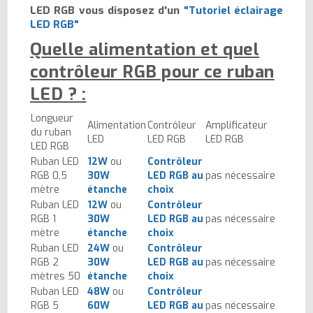
LED RGB vous disposez d'un
"Tutoriel éclairage
LED RGB"
Quelle alimentation et quel
contrôleur RGB pour ce ruban
LED ? :
Longueur
Alimentation
Contrôleur
Amplificateur
du ruban
LED
LED RGB
LED RGB
LED RGB
Ruban LED
12W
ou
Contrôleur
RGB 0,5
30W
LED RGB au
pas nécessaire
mètre
étanche
choix
Ruban LED
12W
ou
Contrôleur
RGB 1
30W
LED RGB au
pas nécessaire
mètre
étanche
choix
Ruban LED
24W
ou
Contrôleur
RGB 2
30W
LED RGB au
pas nécessaire
mètres 50
étanche
choix
Ruban LED
48W
ou
Contrôleur
RGB 5
60W
LED RGB au
pas nécessaire