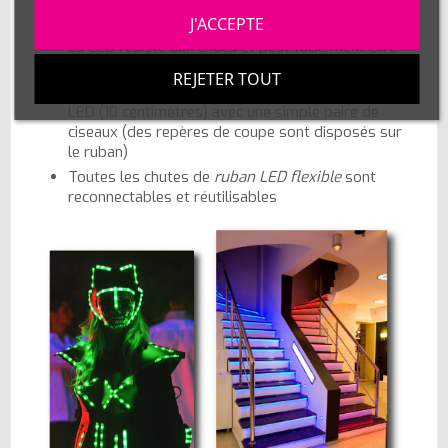
Le dos du ruban
LED flexible RGB
est autocollant
(3M) et facilite grandement la pose
J'ACCEPTE
La LED résiste aux chocs et peut facilement être
déplacée
REJETER TOUT
Le ruban
LED flexible
est sécable toutes les trois
LED (10 centimètres) avec une simple paire de
ciseaux (des repères de coupe sont disposés sur
le ruban)
Toutes les chutes de
ruban LED flexible
sont
reconnectables et réutilisables