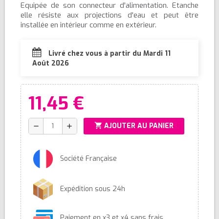
Equipée de son connecteur d'alimentation. Etanche
elle résiste aux projections d'eau et peut être
installée en intérieur comme en extérieur.
Livré chez vous à partir du Mardi 11
Août 2026
11,45 €
shopping_cart
AJOUTER AU PANIER
remove
add
Société Française
Expédition sous 24h
Paiement en x3 et x4 sans frais