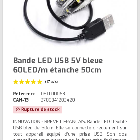
Bande LED USB 5V bleue
60LED/m étanche 50cm
Référence
DETL00068
EAN-13
3700841203420
Rupture de stock
block
(17 avis)
INNOVATION - BREVET FRANÇAIS. Bande LED flexible
USB bleu de 50cm. Elle se connecte directement sur
tout appareil équipé d'une prise USB. Son dos