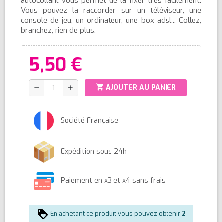
autocollant vous permet de la fixer très facilement.
Vous pouvez la raccorder sur un téléviseur, une
console de jeu, un ordinateur, une box adsl... Collez,
branchez, rien de plus.
5,50 €
shopping_cart
AJOUTER AU PANIER
remove
add
Société Française
Expédition sous 24h
Paiement en x3 et x4 sans frais
En achetant ce produit vous pouvez obtenir
2