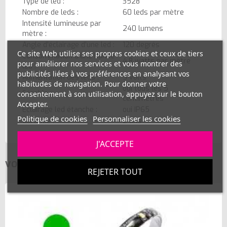
Type de led :
3528
Nombre de leds :
60 leds par mètre
Intensité lumineuse par
240 lumens
mètre :
Angle d'éclairage d'une led :
120 degrés
Ce site Web utilise ses propres cookies et ceux de tiers
Consommation d'une bande
4,8 watts par mètre
pour améliorer nos services et vous montrer des
led :
publicités liées à vos préférences en analysant vos
Alimentation des leds :
5 volts
habitudes de navigation. Pour donner votre
oui tous les 5
Sécable :
consentement à son utilisation, appuyez sur le bouton
centimètres
Accepter.
Eclairage led étanche :
oui IP65
Politique de cookies
Personnaliser les cookies
Garantie :
2 ans
J'ACCEPTE
VOUS AIMEREZ AUSSI
REJETER TOUT