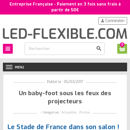
Entreprise Française - Paiement en 3 fois sans frais à
partir de 50€
Connexion
person
0
view_headline
search
Publié le : 06/03/2017
Un baby-foot sous les feux des
projecteurs
- Catégories :
Actualités
,
Photos
Le Stade de France dans son salon !