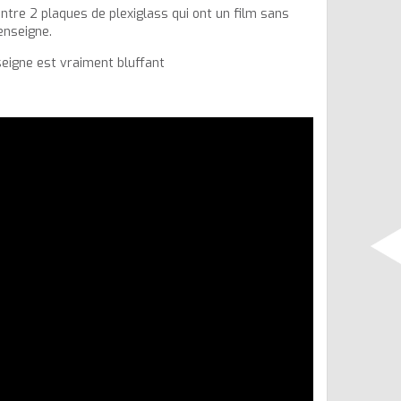
tre 2 plaques de plexiglass qui ont un film sans
'enseigne.
seigne est vraiment bluffant