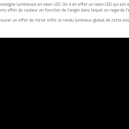
nseigne lumineuse en néon LED. On a en effet un néon LED qui est en
érents effet de couleur en fonction de l'angle dans lequel on regarde l
uver un effet de miroir infini, le rendu lumineux global de cette en