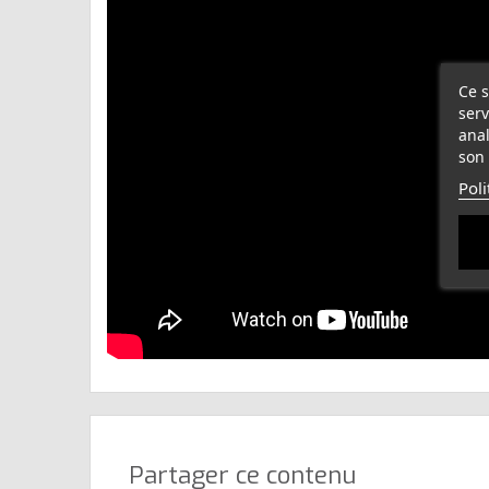
Ce s
serv
anal
son 
Poli
Partager ce contenu