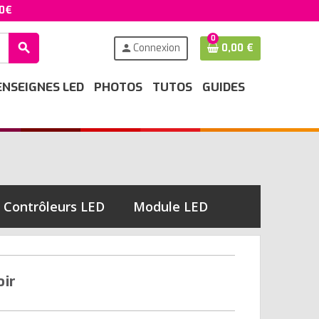
50€
0
search
Connexion
0,00 €
person
ENSEIGNES LED
PHOTOS
TUTOS
GUIDES
Contrôleurs LED
Module LED
oir