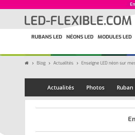
En
RUBANS LED
NÉONS LED
MODULES LED
Blog
Actualités
Enseigne LED néon sur mes
chevron_right
chevron_right
chevron_right
Actualités
Photos
Ruban
En