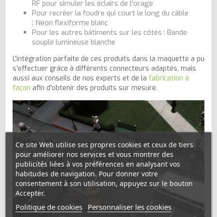
RF
pour simuler les éclairs de l'orage
Pour recréer la foudre qui court le long du câble
:
Néon flexiforme blanc
Pour les autres bâtiments sur les côtés :
Bande
souple lumineuse blanche
L'intégration parfaite de ces produits dans la maquette a pu
s'effectuer grâce à différents connecteurs adaptés, mais
aussi aux conseils de nos experts et de la
fabrication à
façon
afin d'obtenir des produits sur mesure.
Ce site Web utilise ses propres cookies et ceux de tiers
pour améliorer nos services et vous montrer des
publicités liées à vos préférences en analysant vos
habitudes de navigation. Pour donner votre
consentement à son utilisation, appuyez sur le bouton
Accepter.
Politique de cookies
Personnaliser les cookies