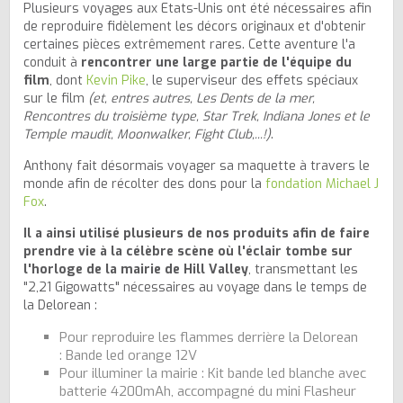
Plusieurs voyages aux Etats-Unis ont été nécessaires afin
de reproduire fidèlement les décors originaux et d'obtenir
certaines pièces extrêmement rares. Cette aventure l'a
conduit à
rencontrer une large partie de l'équipe du
film
, dont
Kevin Pike
, le superviseur des effets spéciaux
sur le film
(et, entres autres, Les Dents de la mer,
Rencontres du troisième type, Star Trek, Indiana Jones et le
Temple maudit, Moonwalker, Fight Club,...!)
.
Anthony fait désormais voyager sa maquette à travers le
monde afin de récolter des dons pour la
fondation Michael J
Fox
.
Il a ainsi utilisé plusieurs de nos produits afin de faire
prendre vie à la célèbre scène où l'éclair tombe sur
l'horloge de la mairie de Hill Valley
, transmettant les
"2,21 Gigowatts" nécessaires au voyage dans le temps de
la Delorean :
Pour reproduire les flammes derrière la Delorean
:
Bande led orange 12V
Pour illuminer la mairie :
Kit bande led blanche avec
batterie 4200mAh
, accompagné du
mini Flasheur