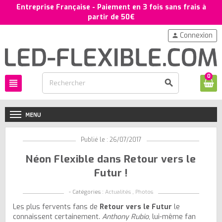
Entreprise Française - Paiement en 3 fois sans frais à
partir de 50€
Connexion
person
0
view_headline
search
Publié le : 26/07/2017
Néon Flexible dans Retour vers le
Futur !
- Catégories :
Actualités
,
Photos
Les plus fervents fans de
Retour vers le Futur
le
connaissent certainement.
Anthony Rubio
, lui-même fan