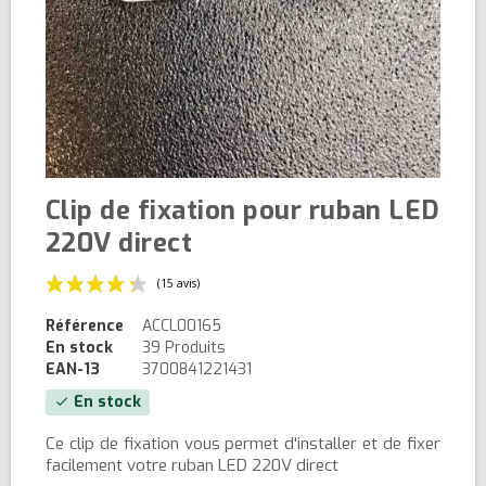
Clip de fixation pour ruban LED
220V direct
Référence
ACCL00165
En stock
39 Produits
EAN-13
3700841221431
En stock
check
(15 avis)
Ce clip de fixation vous permet d'installer et de fixer
facilement votre ruban LED 220V direct