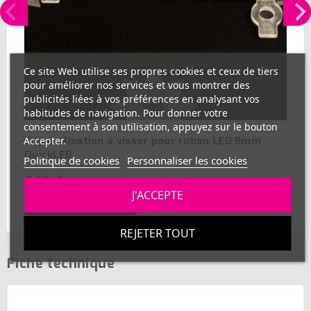
Ce site Web utilise ses propres cookies et ceux de tiers
pour améliorer nos services et vous montrer des
publicités liées à vos préférences en analysant vos
habitudes de navigation. Pour donner votre
consentement à son utilisation, appuyez sur le bouton
Clip de fixation à visser pour ruban LED 8mm
Accepter.
QuickLED
Politique de cookies
Personnaliser les cookies
0,10 €
J'ACCEPTE
AJOUTER AU PANIER
REJETER TOUT
Fiche technique