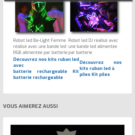
Robot led Be-Light Femme
Robot led DJ réalisé avec
réalisé avec une bande led
une bande led alimentée
RGB alimentée par batterie
par batterie
Découvrez nos kits ruban led
Découvrez nos
avec
kits ruban led à
batterie rechargeable
Kit
piles
Kit piles
batterie rechargeable
VOUS AIMEREZ AUSSI