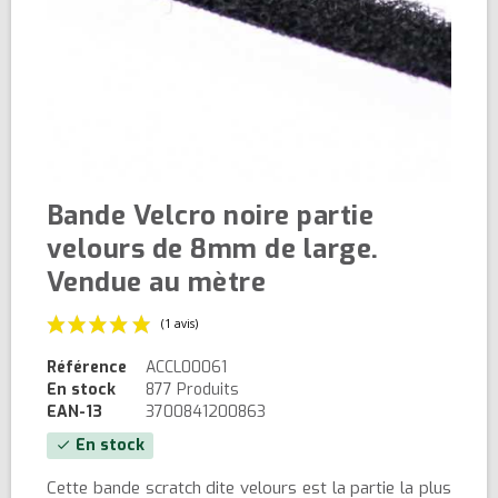
Bande Velcro noire partie
velours de 8mm de large.
Vendue au mètre
Référence
ACCL00061
En stock
877 Produits
EAN-13
3700841200863
En stock
check
(1 avis)
Cette bande scratch dite velours est la partie la plus