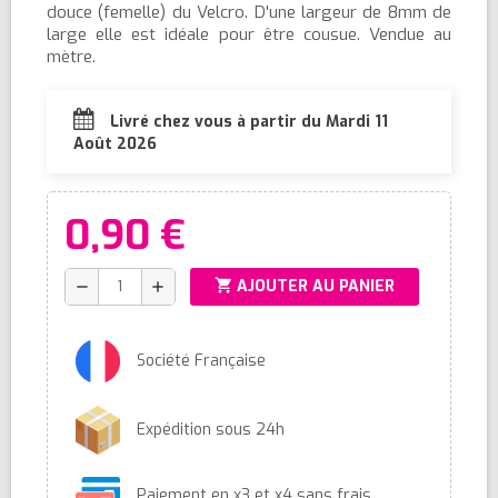
douce (femelle) du Velcro. D'une largeur de 8mm de
large elle est idéale pour être cousue. Vendue au
mètre.
Livré chez vous à partir du Mardi 11
Août 2026
0,90 €
shopping_cart
AJOUTER AU PANIER
remove
add
Société Française
Expédition sous 24h
Paiement en x3 et x4 sans frais