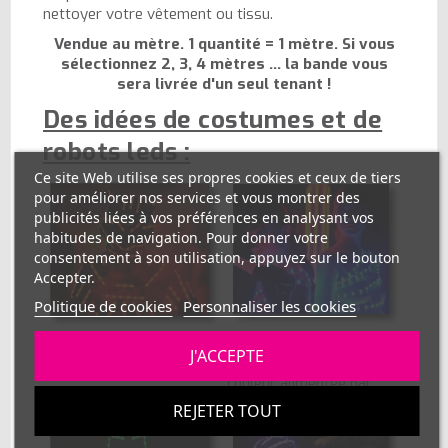
nettoyer votre vêtement ou tissu.
Vendue au mètre. 1 quantité = 1 mètre. Si vous
sélectionnez 2, 3, 4 mètres ... la bande vous
sera livrée d'un seul tenant !
Des idées de costumes et de
robots leds :
Ce site Web utilise ses propres cookies et ceux de tiers
pour améliorer nos services et vous montrer des
publicités liées à vos préférences en analysant vos
habitudes de navigation. Pour donner votre
consentement à son utilisation, appuyez sur le bouton
Accepter.
Politique de cookies
Personnaliser les cookies
Hôtesses de David Guetta
Robot led Be-Light Homme
J'ACCEPTE
avec une bande led mono
réalisé avec une bande led
couleur alimentée par
RGB alimentée par batterie
piles
REJETER TOUT