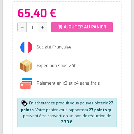
65,40 €
shopping_cart
AJOUTER AU PANIER
remove
add
Société Française
Expédition sous 24h
Paiement en x3 et x4 sans frais
En achetant ce produit vous pouvez obtenir
27
points
. Votre panier vous rapportera
27
points
qui
peuvent être converti en un bon de réduction de
2,70 €
.