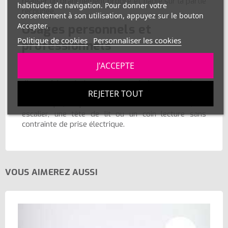
réaliser un branchement propre et fiable sur la partie
habitudes de navigation. Pour donner votre
recoupée.
consentement à son utilisation, appuyez sur le bouton
Accepter.
Usages personnels et
Politique de cookies
Personnaliser les cookies
professionnels
Conçu pour la
mobilité
, ce kit convient aux
J'ACCEPTE
scénographies
,
plateaux photo/vidéo
,
stands
d’exposition
,
événements
et
vitrines
nécessitant
REJETER TOUT
une mise en lumière rapide et propre. Pour un usage
domestique, il permet d’illuminer un meuble, un
escalier, une tête de lit ou un coin lecture sans
contrainte de prise électrique.
VOUS AIMEREZ AUSSI