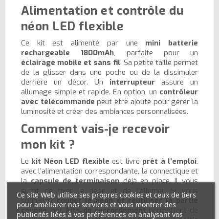
Alimentation et contrôle du
néon LED flexible
Ce kit est alimenté par une
mini batterie
rechargeable 1800mAh
, parfaite pour un
éclairage mobile et sans fil
. Sa petite taille permet
de la glisser dans une poche ou de la dissimuler
derrière un décor. Un
interrupteur
assure un
allumage simple et rapide. En option, un
contrôleur
avec télécommande
peut être ajouté pour gérer la
luminosité et créer des ambiances personnalisées.
Comment vais-je recevoir
mon kit ?
Le
kit Néon LED flexible
est livré
prêt à l’emploi
,
avec l’alimentation correspondante, la connectique et
la
capsule de terminaison
déjà en place. Il vous
suffit de fixer le néon et de l’allumer. Si vous
Ce site Web utilise ses propres cookies et ceux de tiers
souhaitez
couper le néon et réutiliser la partie
pour améliorer nos services et vous montrer des
coupée
, nos
kits de raccordement
permettent de
publicités liées à vos préférences en analysant vos