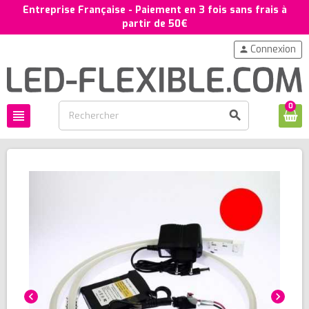
Entreprise Française - Paiement en 3 fois sans frais à
partir de 50€
Connexion
person
0
view_headline
search
chevron_left
chevron_right