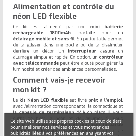
Alimentation et contrôle du
néon LED flexible
Ce kit est alimenté par une
mini batterie
rechargeable 1800mAh
, parfaite pour un
éclairage mobile et sans fil
. Sa petite taille permet
de la glisser dans une poche ou de la dissimuler
derrière un décor. Un
interrupteur
assure un
allumage simple et rapide. En option, un
contrôleur
avec télécommande
peut être ajouté pour gérer la
luminosité et créer des ambiances personnalisées.
Comment vais-je recevoir
mon kit ?
Le
kit Néon LED flexible
est livré
prêt à l’emploi
,
avec l’alimentation correspondante, la connectique et
la
capsule de terminaison
déjà en place. Il vous
suffit de fixer le néon et de l’allumer. Si vous
Ce site Web utilise ses propres cookies et ceux de tiers
souhaitez
couper le néon et réutiliser la partie
pour améliorer nos services et vous montrer des
coupée
, nos
kits de raccordement
permettent de
publicités liées à vos préférences en analysant vos