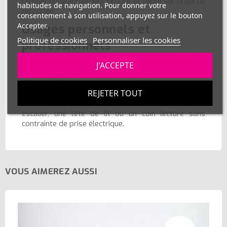
réaliser un branchement propre et fiable sur la partie
habitudes de navigation. Pour donner votre
recoupée.
consentement à son utilisation, appuyez sur le bouton
Accepter.
Usages personnels et
Politique de cookies
Personnaliser les cookies
professionnels
Conçu pour la
mobilité
, ce kit convient aux
J'ACCEPTE
scénographies
,
plateaux photo/vidéo
,
stands
d’exposition
,
événements
et
vitrines
nécessitant
REJETER TOUT
une mise en lumière rapide et propre. Pour un usage
domestique, il permet d’illuminer un meuble, un
escalier, une tête de lit ou un coin lecture sans
contrainte de prise électrique.
VOUS AIMEREZ AUSSI