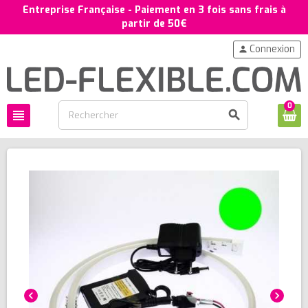
Entreprise Française - Paiement en 3 fois sans frais à
partir de 50€
Connexion
person
0
view_headline
search
chevron_left
chevron_right