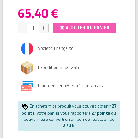
65,40 €
shopping_cart
AJOUTER AU PANIER
remove
add
Société Française
Expédition sous 24h
Paiement en x3 et x4 sans frais
En achetant ce produit vous pouvez obtenir
27
points
. Votre panier vous rapportera
27
points
qui
peuvent être converti en un bon de réduction de
2,70 €
.