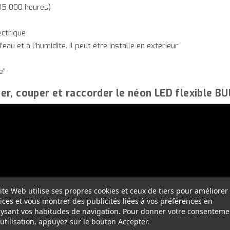
 35 000 heures)
ectrique
'eau et à l'humidité. Il peut être installé en extérieur
e"
r, couper et raccorder le néon LED flexible BU
ite Web utilise ses propres cookies et ceux de tiers pour améliorer
ices et vous montrer des publicités liées à vos préférences en
ysant vos habitudes de navigation. Pour donner votre consenteme
utilisation, appuyez sur le bouton Accepter.