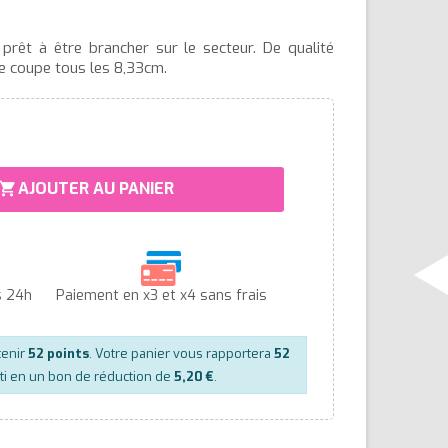
prêt à être brancher sur le secteur. De qualité
 se coupe tous les 8,33cm.
AJOUTER AU PANIER
hopping_cart
s 24h
Paiement en x3 et x4 sans frais
tenir
52
points
. Votre panier vous rapportera
52
ti en un bon de réduction de
5,20 €
.