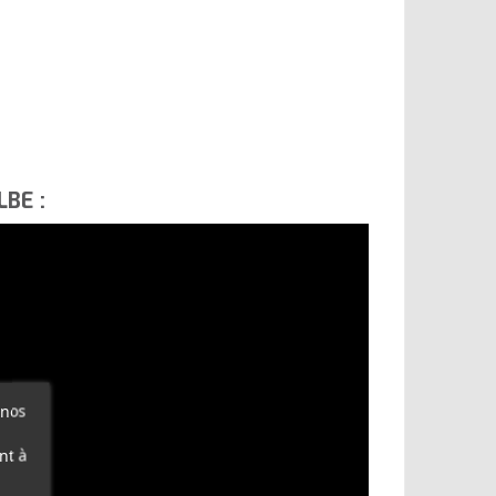
LBE :
 nos
nt à