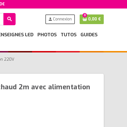
50€
0
search
Connexion
0,00 €
person
ENSEIGNES LED
PHOTOS
TUTOS
GUIDES
ion 220V
chaud 2m avec alimentation