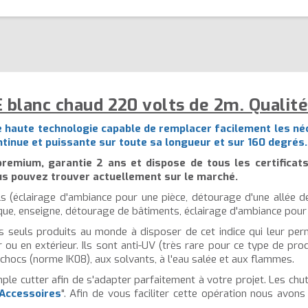
 blanc chaud 220 volts de 2m. Qualit
e haute technologie capable de remplacer facilement les né
continue et puissante sur toute sa longueur et sur 160 degrés.
emium, garantie 2 ans et dispose de tous les certificat
us pouvez trouver actuellement sur le marché.
els (éclairage d'ambiance pour une pièce, détourage d'une allée d
que, enseigne, détourage de bâtiments, éclairage d'ambiance pour
 seuls produits au monde à disposer de cet indice qui leur pe
ur ou en extérieur. Ils sont anti-UV (très rare pour ce type de pr
 chocs (norme IK08), aux solvants, à l'eau salée et aux flammes.
ple cutter afin de s'adapter parfaitement à votre projet. Les chut
Accessoires
". Afin de vous faciliter cette opération nous avon