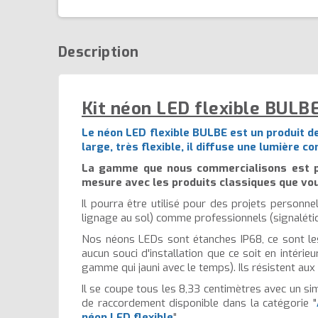
Description
Kit néon LED flexible BULBE
Le néon LED flexible BULBE est un produit d
large, très flexible, il diffuse une lumière 
La gamme que nous commercialisons est pr
mesure avec les produits classiques que vo
Il pourra être utilisé pour des projets personn
lignage au sol) comme professionnels (signaléti
Nos néons LEDs sont étanches IP68, ce sont les
aucun souci d'installation que ce soit en intérie
gamme qui jauni avec le temps). Ils résistent aux
Il se coupe tous les 8,33 centimètres avec un sim
de raccordement disponible dans la catégorie "
néon LED flexible
".