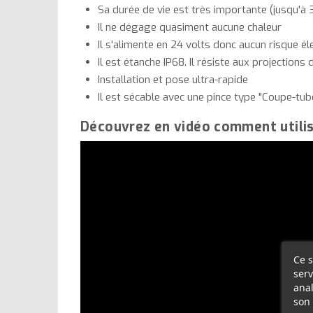
Sa durée de vie est très importante (jusqu'à
Il ne dégage quasiment aucune chaleur
Il s'alimente en 24 volts donc aucun risque él
Il est étanche IP68. Il résiste aux projections d
Installation et pose ultra-rapide
Il est sécable avec une pince type "Coupe-tub
Découvrez en vidéo comment utilise
Ce s
serv
anal
son 