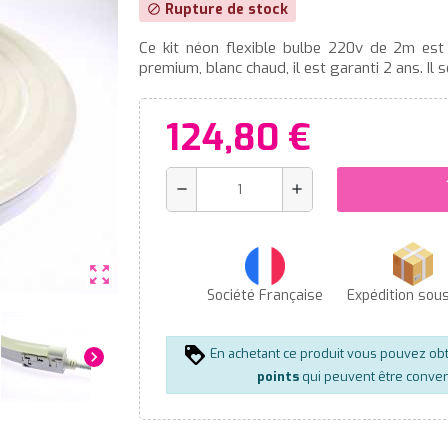
Rupture de stock
block
Ce kit néon flexible bulbe 220v de 2m est 
premium, blanc chaud, il est garanti 2 ans. Il
124,80 €
s
remove
add
zoom_out_map
Société Française
Expédition sou
En achetant ce produit vous pouvez ob
chevron_right
points
qui peuvent être conver