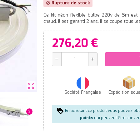
Rupture de stock
block
Ce kit néon flexible bulbe 220v de 5m est 
chaud, il est garanti 2 ans. Il se coupe tous l
276,20 €
s
remove
add
zoom_out_map
Société Française
Expédition sou
En achetant ce produit vous pouvez ob
chevron_right
points
qui peuvent être conver