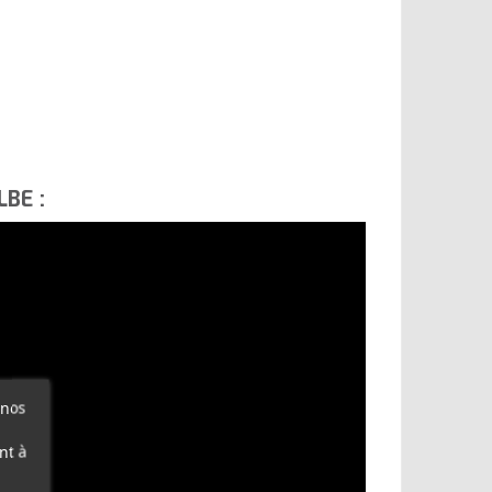
LBE :
 nos
nt à