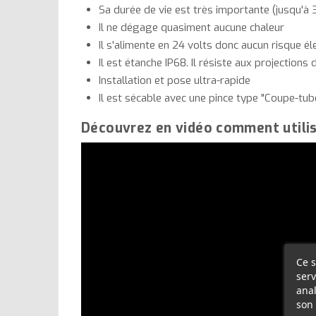
Sa durée de vie est très importante (jusqu'à
Il ne dégage quasiment aucune chaleur
Il s'alimente en 24 volts donc aucun risque él
Il est étanche IP68. Il résiste aux projections d
Installation et pose ultra-rapide
Il est sécable avec une pince type "Coupe-tub
Découvrez en vidéo comment utilise
Ce s
serv
anal
son 