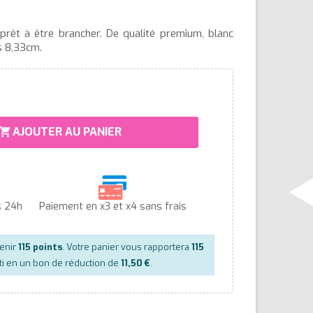
prêt à être brancher. De qualité premium, blanc
es 8,33cm.
AJOUTER AU PANIER
hopping_cart
s 24h
Paiement en x3 et x4 sans frais
tenir
115
points
. Votre panier vous rapportera
115
ti en un bon de réduction de
11,50 €
.