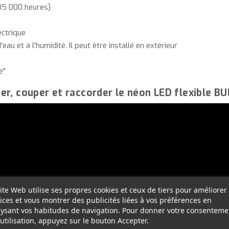
 35 000 heures)
ectrique
'eau et à l'humidité. Il peut être installé en extérieur
e"
r, couper et raccorder le néon LED flexible BU
ite Web utilise ses propres cookies et ceux de tiers pour améliorer
ices et vous montrer des publicités liées à vos préférences en
ysant vos habitudes de navigation. Pour donner votre consenteme
utilisation, appuyez sur le bouton Accepter.