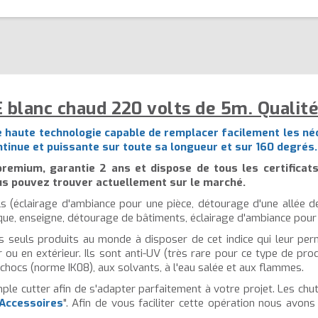
 blanc chaud 220 volts de 5m. Qualit
e haute technologie capable de remplacer facilement les né
continue et puissante sur toute sa longueur et sur 160 degrés.
emium, garantie 2 ans et dispose de tous les certificat
us pouvez trouver actuellement sur le marché.
els (éclairage d'ambiance pour une pièce, détourage d'une allée d
que, enseigne, détourage de bâtiments, éclairage d'ambiance pour
 seuls produits au monde à disposer de cet indice qui leur pe
ur ou en extérieur. Ils sont anti-UV (très rare pour ce type de pr
 chocs (norme IK08), aux solvants, à l'eau salée et aux flammes.
ple cutter afin de s'adapter parfaitement à votre projet. Les chut
Accessoires
". Afin de vous faciliter cette opération nous avon