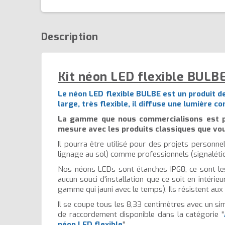
Description
Kit néon LED flexible BULBE
Le néon LED flexible BULBE est un produit d
large, très flexible, il diffuse une lumière 
La gamme que nous commercialisons est pr
mesure avec les produits classiques que vo
Il pourra être utilisé pour des projets personn
lignage au sol) comme professionnels (signaléti
Nos néons LEDs sont étanches IP68, ce sont les
aucun souci d'installation que ce soit en intérie
gamme qui jauni avec le temps). Ils résistent aux
Il se coupe tous les 8,33 centimètres avec un sim
de raccordement disponible dans la catégorie "
néon LED flexible
".