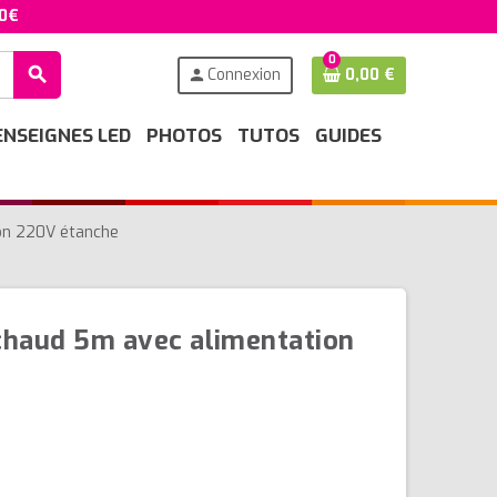
50€
0
search
Connexion
0,00 €
person
ENSEIGNES LED
PHOTOS
TUTOS
GUIDES
ion 220V étanche
chaud 5m avec alimentation