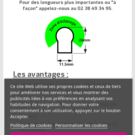
Pour des longueurs plus importantes ou "à
façon" appelez-nous au
02 38 49 34 95
.
Les avantages :
Léger et flexible, il résiste aux chocs et peut
Ce site Web utilise ses propres cookies et ceux de tiers
facilement être transporté. Aucun risque de
pour améliorer nos services et vous montrer des
casse
publicités liées à vos préférences en analysant vos
Sa consommation électrique est très faible (de
habitudes de navigation. Pour donner votre
3,5 à 5 watts par mètre en fonction de la
consentement à son utilisation, appuyez sur le bouton
couleur)
Accepter.
Sa durée de vie est très importante (jusqu'à 35
Politique de cookies
Personnaliser les cookies
000 heures)