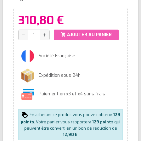
310,80 €
shopping_cart
AJOUTER AU PANIER
remove
add
Société Française
Expédition sous 24h
Paiement en x3 et x4 sans frais
En achetant ce produit vous pouvez obtenir
129
points
. Votre panier vous rapportera
129
points
qui
peuvent être converti en un bon de réduction de
12,90 €
.