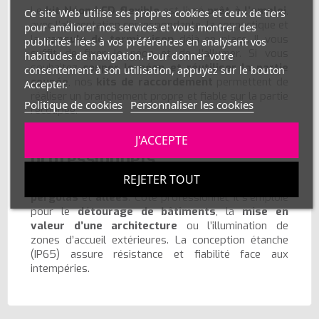
Le
kit Néon LED flexible
est livré
prêt à l’emploi
,
Ce site Web utilise ses propres cookies et ceux de tiers
avec l’alimentation correspondante, la connectique et
pour améliorer nos services et vous montrer des
la
capsule de terminaison
déjà en place. Il vous
publicités liées à vos préférences en analysant vos
suffit de fixer le néon et de l’allumer. Si vous
habitudes de navigation. Pour donner votre
souhaitez
couper le néon et réutiliser la partie
consentement à son utilisation, appuyez sur le bouton
coupée
, nos
kits de raccordement
permettent de
Accepter.
réaliser un branchement propre et fiable sur la partie
Politique de cookies
Personnaliser les cookies
recoupée.
Usages personnels et
J'ACCEPTE
professionnels
REJETER TOUT
Parfait pour les
terrasses
,
jardins
,
façades
,
pergolas
et
allées
. Côté professionnel, il s’emploie
pour le
détourage de bâtiments
, la
mise en
valeur d’une architecture
ou l’illumination de
zones d’accueil extérieures. La conception étanche
(IP65) assure résistance et fiabilité face aux
intempéries.