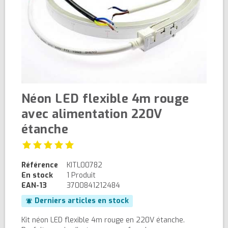
Néon LED flexible 4m rouge
avec alimentation 220V
étanche
Référence
KITL00782
En stock
1 Produit
EAN-13
3700841212484
Derniers articles en stock
notifications_active
Kit néon LED flexible 4m rouge en 220V étanche.