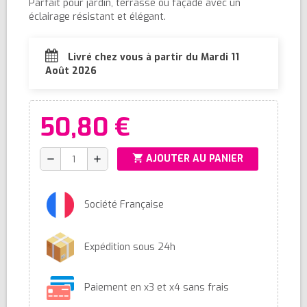
Parfait pour jardin, terrasse ou façade avec un
éclairage résistant et élégant.
Livré chez vous à partir du Mardi 11
Août 2026
50,80 €
shopping_cart
AJOUTER AU PANIER
remove
add
Société Française
Expédition sous 24h
Paiement en x3 et x4 sans frais