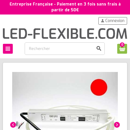
Entreprise Française - Paiement en 3 fois sans frais à
partir de 50€
Connexion
person
0
view_headline
search
chevron_left
chevron_right