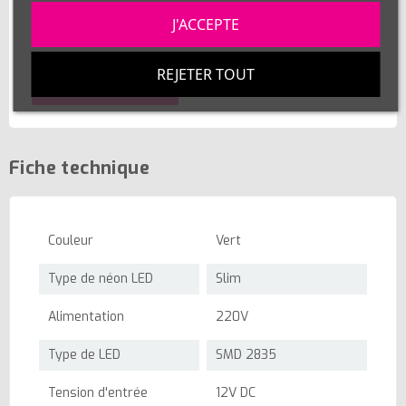
Néon LED flexible 2m blanc avec alimentation
J'ACCEPTE
220V étanche
37,80 €
REJETER TOUT
AJOUTER AU PANIER
Fiche technique
Couleur
Vert
Type de néon LED
Slim
Alimentation
220V
Type de LED
SMD 2835
Tension d'entrée
12V DC