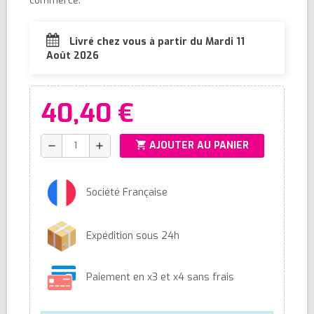
commerce.
Livré chez vous à partir du Mardi 11
Août 2026
40,40 €
shopping_cart
AJOUTER AU PANIER
remove
add
Société Française
Expédition sous 24h
Paiement en x3 et x4 sans frais