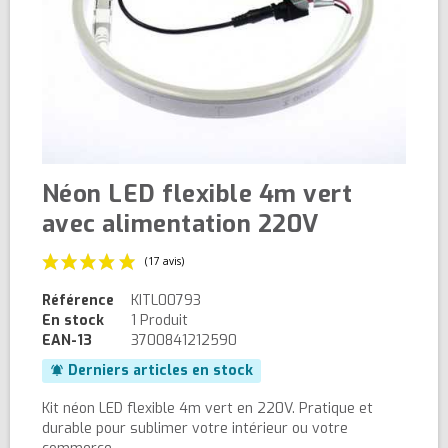
Néon LED flexible 4m vert
avec alimentation 220V
Référence
KITL00793
En stock
1 Produit
EAN-13
3700841212590
Derniers articles en stock
notifications_active
(17 avis)
Kit néon LED flexible 4m vert en 220V. Pratique et
durable pour sublimer votre intérieur ou votre