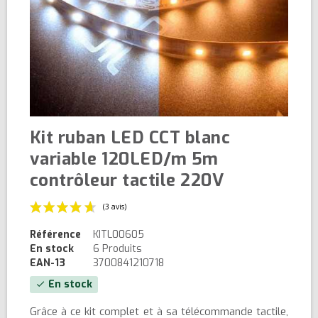
Kit ruban LED CCT blanc
variable 120LED/m 5m
contrôleur tactile 220V
Référence
KITL00605
En stock
6 Produits
EAN-13
3700841210718
En stock
check
(3 avis)
Grâce à ce kit complet et à sa télécommande tactile,