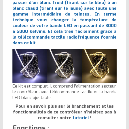
passer d'un blanc froid (tirant sur le bleu) à un
blanc chaud (tirant sur le jaune) avec toute une
gamme intermédiaire de teintes. En terme
technique vous changer la température de
couleur de votre bande LED en passant de 3000
à 6000 kelvins. Et cela très facilement grâce à
la télécommande tactile radiofréquence fournie
dans ce kit.
Ce kit est complet, il comprend l'alimentation secteur,
le contrôleur avec télécommande tactile et la bande
LED blanc ajustable.
Pour en savoir plus sur le branchement et les
fonctionnalités de ce contrôleur n'hésitez pas à
consulter notre
tutoriel
!
Fonctions :