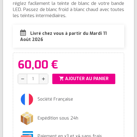
réglez facilement la teinte de blanc de votre bande
LED. Passez de blanc froid à blanc chaud avec toutes
les teintes intermédiaires.
Livré chez vous à partir du Mardi 11
Août 2026
60,00 €
shopping_cart
AJOUTER AU PANIER
remove
add
Société Française
Expédition sous 24h
Paiement en x3 et x4 sans frais