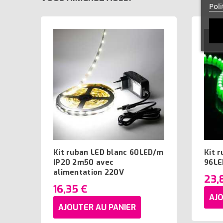
Poli
Kit ruban LED blanc 60LED/m
Kit r
IP20 2m50 avec
96LE
alimentation 220V
23,
16,35 €
AJO
AJOUTER AU PANIER