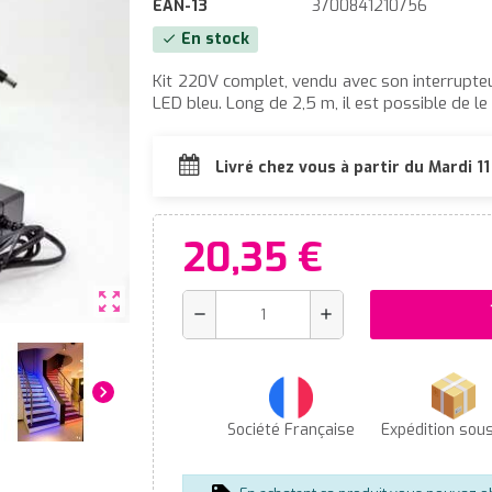
EAN-13
3700841210756
En stock
check
Kit 220V complet, vendu avec son interrupteu
LED bleu. Long de 2,5 m, il est possible de l
Livré chez vous à partir du Mardi 1
20,35 €
zoom_out_map
s
remove
add
chevron_right
Société Française
Expédition sou