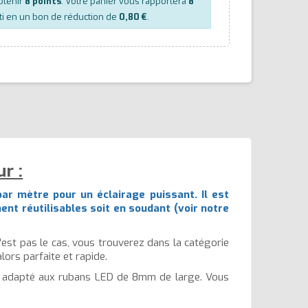
btenir
8
points
. Votre panier vous rapportera
8
ti en un bon de réduction de
0,80 €
.
r :
ar mètre pour un éclairage puissant. Il est
nt réutilisables soit en soudant (voir notre
n'est pas le cas, vous trouverez dans la catégorie
lors parfaite et rapide.
 adapté aux rubans LED de 8mm de large. Vous