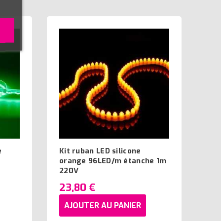
e
Kit ruban LED silicone
orange 96LED/m étanche 1m
220V
23,80 €
AJOUTER AU PANIER