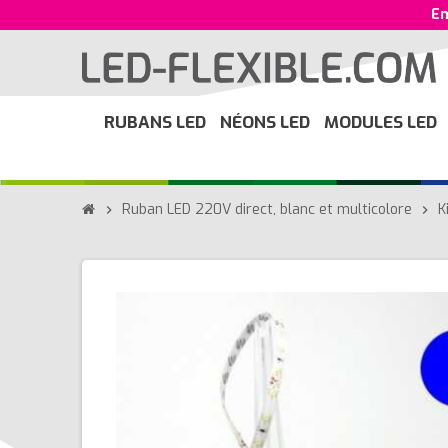
En
RUBANS LED
NÉONS LED
MODULES LED
Ruban LED 220V direct, blanc et multicolore
K
chevron_right
chevron_right