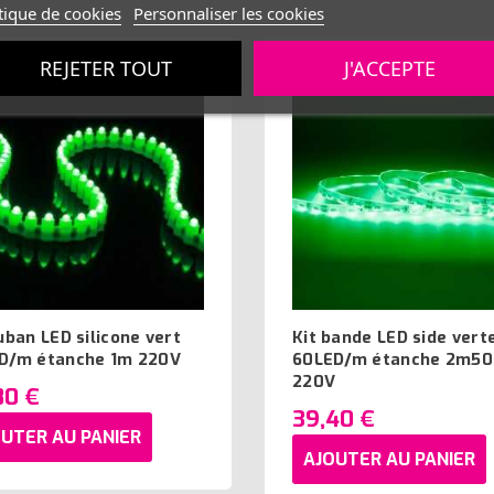
tique de cookies
Personnaliser les cookies
REJETER TOUT
J'ACCEPTE
uban LED silicone vert
Kit bande LED side vert
D/m étanche 1m 220V
60LED/m étanche 2m50
220V
80 €
39,40 €
UTER AU PANIER
AJOUTER AU PANIER