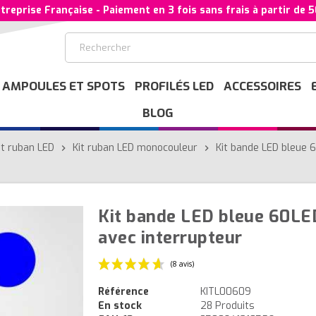
treprise Française - Paiement en 3 fois sans frais à partir de 
AMPOULES ET SPOTS
PROFILÉS LED
ACCESSOIRES
BLOG
it ruban LED
Kit ruban LED monocouleur
Kit bande LED bleue
chevron_right
chevron_right
Kit bande LED bleue 60L
avec interrupteur
Référence
KITL00609
En stock
28 Produits
(8 avis)