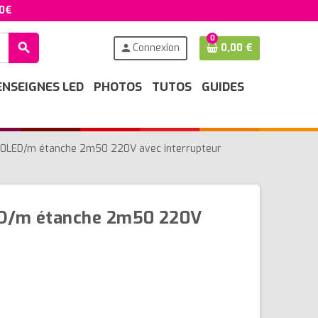
50€
0
search
Connexion
0,00 €
person
ENSEIGNES LED
PHOTOS
TUTOS
GUIDES
 60LED/m étanche 2m50 220V avec interrupteur
ED/m étanche 2m50 220V