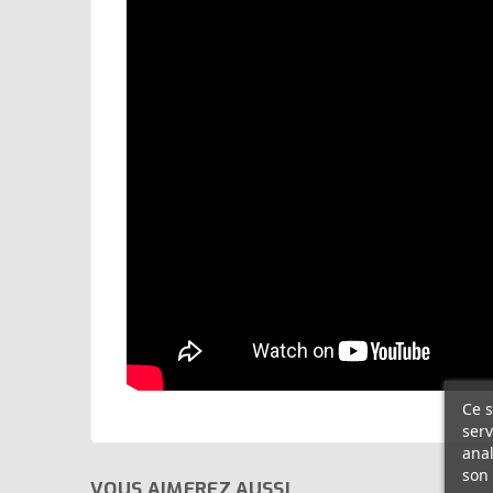
Ce s
serv
anal
son 
VOUS AIMEREZ AUSSI