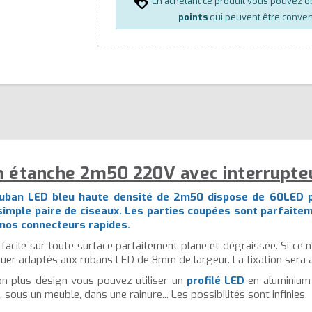
En achetant ce produit vous pouvez o
points
qui peuvent être conver
 étanche 2m50 220V avec interrupteu
 ruban LED bleu haute densité de 2m50 dispose de 60LED p
imple paire de ciseaux. Les parties coupées sont parfaiteme
t nos connecteurs rapides.
facile sur toute surface parfaitement plane et dégraissée. Si ce 
louer adaptés aux rubans LED de 8mm de largeur. La fixation sera a
on plus design vous pouvez utiliser un
profilé LED
en aluminium
 sous un meuble, dans une rainure... Les possibilités sont infinies.