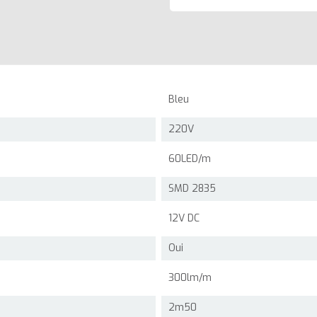
Bleu
220V
60LED/m
SMD 2835
12V DC
Oui
300lm/m
2m50