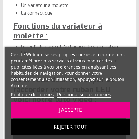
Un variateur à molette
La connectique
Fonctions du variateur à
molette :
Gérer l'allumage et l'extinction de votre ruban
LED
Ce site Web utilise ses propres cookies et ceux de tiers
Graduer la luminosité de 1 à 100% en tournant
pour améliorer nos services et vous montrer des
simplement la molette
publicités liées à vos préférences en analysant vos
habitudes de navigation. Pour donner votre
Et si vous désirez couper et
consentement à son utilisation, appuyez sur le bouton
Accepter.
raccorder votre ruban LED
Politique de cookies
Personnaliser les cookies
voici notre tuto vidéo :
J'ACCEPTE
REJETER TOUT