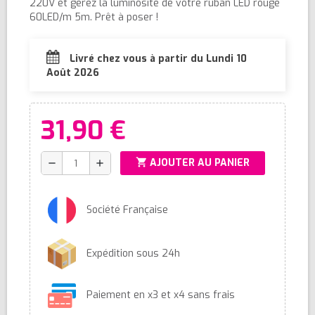
220V et gérez la luminosité de votre ruban LED rouge
60LED/m 5m. Prêt à poser !
Livré chez vous à partir du Lundi 10
Août 2026
31,90 €
shopping_cart
AJOUTER AU PANIER
remove
add
Société Française
Expédition sous 24h
Paiement en x3 et x4 sans frais