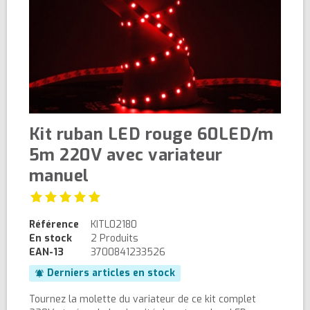
Kit ruban LED rouge 60LED/m
5m 220V avec variateur
manuel
Référence
KITL02180
En stock
2 Produits
EAN-13
3700841233526
Derniers articles en stock
notifications_active
Tournez la molette du variateur de ce kit complet