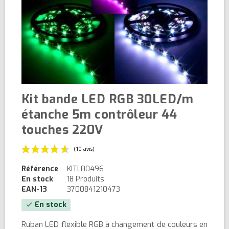
Kit bande LED RGB 30LED/m
étanche 5m contrôleur 44
touches 220V
Référence
KITL00496
En stock
18 Produits
EAN-13
3700841210473
En stock
check
(10 avis)
Ruban LED flexible RGB à changement de couleurs en