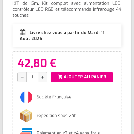
KIT de 5m. Kit complet avec alimentation LED,
contrôleur LED RGB et télécommande infrarouge 44
touches.
Livré chez vous à partir du Mardi 11
Août 2026
42,80 €
shopping_cart
AJOUTER AU PANIER
remove
add
Société Française
Expédition sous 24h
Paiement en x3 et x4 sans frais