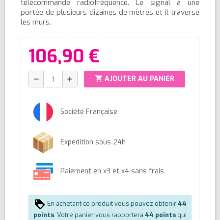
télécommande radiofréquence. Le signal à une
portée de plusieurs dizaines de mètres et il traverse
les murs.
106,90 €
shopping_cart
AJOUTER AU PANIER
remove
add
Société Française
Expédition sous 24h
Paiement en x3 et x4 sans frais
En achetant ce produit vous pouvez obtenir
44
points
. Votre panier vous rapportera
44
points
qui