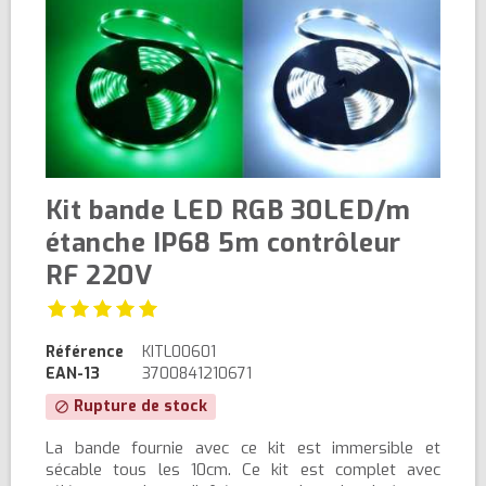
Kit bande LED RGB 30LED/m
étanche IP68 5m contrôleur
RF 220V
Référence
KITL00601
EAN-13
3700841210671
Rupture de stock
block
La bande fournie avec ce kit est immersible et
sécable tous les 10cm. Ce kit est complet avec