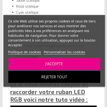
Jaune statique
Rose statique
Cyan statique
Enchainement de couleurs 1 : bleu>rouge>vert
Ce site Web utilise ses propres cookies et ceux de tiers
Enchainement de couleurs 2 :
pour améliorer nos services et vous montrer des
bleu>rose>cyan>blanc>rouge>vert>jaune
publicités liées à vos préférences en analysant vos
Fondu de couleurs 1 : bleu>rouge>vert
habitudes de navigation. Pour donner votre
consentement à son utilisation, appuyez sur le bouton
Fondu de couleurs 2 :
Accepter.
bleu>rose>blanc>rouge>jaune>vert>cyan
Réglage de la vitesse de changement des
Politique de cookies
Personnaliser les cookies
programmes
Bouton "Pause" qui vous permet d'arrêter un
J'ACCEPTE
enchainement, ou un fondu, sur la teinte voulue
REJETER TOUT
Et si vous désirez couper et
raccorder votre ruban LED
RGB voici notre tuto vidéo :