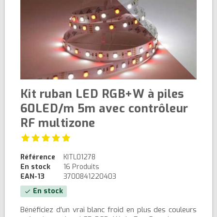
Kit ruban LED RGB+W à piles
60LED/m 5m avec contrôleur
RF multizone
Référence
KITL01278
En stock
16 Produits
EAN-13
3700841220403
En stock
check
Bénéficiez d'un vrai blanc froid en plus des couleurs