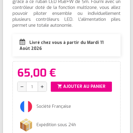
grâce à ce ruban LED RGB+W de 5m. Fourni avec un
contrôleur doté de la fonction multizone, vous allez
pouvoir piloter ensemble ou individuellement
plusieurs contrôleurs LED. L'alimentation piles
permet une totale autonomie.
Livré chez vous à partir du Mardi 11
Août 2026
65,00 €
shopping_cart
AJOUTER AU PANIER
remove
add
Société Française
Expédition sous 24h