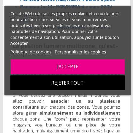
Panneau tactile RGB/RGBW 4 zones 220V
Ce site Web utilise ses propres cookies et ceux de tiers
Panneau tactile RGBW/RGB+CCT 4 zones à
pour améliorer nos services et vous montrer des
piles
publicités liées à vos préférences en analysant vos
Panneau tactile RGBW/RGB+CCT 4 zones
habitudes de navigation. Pour donner votre
220V
consentement à son utilisation, appuyez sur le bouton
Accepter.
La gestion lumière multizone, qu'est-
Politique de cookies
Personnaliser les cookies
ce que c'est ?
Le multizone est une fonction dont vous n'allez plus
J'ACCEPTE
pouvoir vous passer. Vous souhaitez
piloter
l'éclairage de plusieurs pièces
avec
une seule
télécommande ?
Et bien cela devient possible avec
REJETER TOUT
ce contrôleur.
Si vous utilisez une télécommande 4 zones, vous
allez pouvoir
associer un ou plusieurs
contrôleurs
sur chacune des zones. Vous pourrez
alors gérer
simultanément ou individuellement
chaque zone. Une "zone" peut représenter votre
magasin, vos bureaux ou une pièce de votre
habitation, mais également un endroit spécifique au