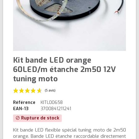
Kit bande LED orange
60LED/m étanche 2m50 12V
tuning moto
Référence
KITL00658
EAN-13
3700841211241
Rupture de stock
block
Kit bande LED flexible spécial tuning moto de 2m50
(5 avis)
orange. Bande LED étanche raccordable directement