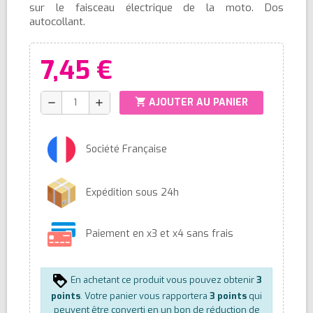
sur le faisceau électrique de la moto. Dos
autocollant.
7,45 €
shopping_cart
AJOUTER AU PANIER
remove
add
Société Française
Expédition sous 24h
Paiement en x3 et x4 sans frais
En achetant ce produit vous pouvez obtenir
3
points
. Votre panier vous rapportera
3
points
qui
peuvent être converti en un bon de réduction de