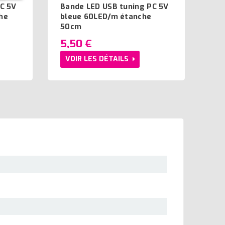
C 5V
Bande LED USB tuning PC 5V
he
bleue 60LED/m étanche
50cm
5,50 €
VOIR LES DÉTAILS