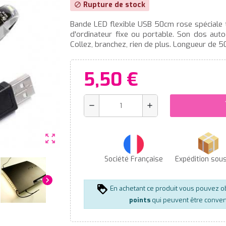
Rupture de stock
block
Bande LED flexible USB 50cm rose spéciale t
d'ordinateur fixe ou portable. Son dos auto
Collez, branchez, rien de plus. Longueur de 5
5,50 €
s
remove
add
zoom_out_map
Société Française
Expédition sou
chevron_right
En achetant ce produit vous pouvez o
points
qui peuvent être conver