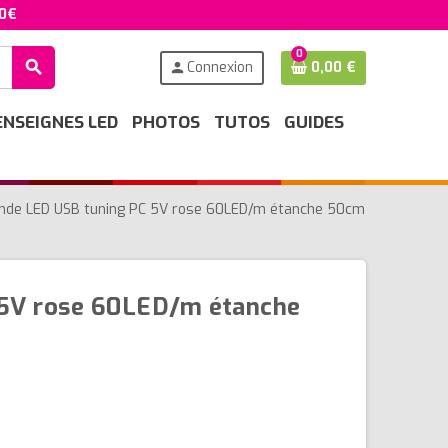
50€
0
search
Connexion
0,00 €
person
ENSEIGNES LED
PHOTOS
TUTOS
GUIDES
nde LED USB tuning PC 5V rose 60LED/m étanche 50cm
 5V rose 60LED/m étanche