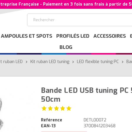
treprise Française - Paiement en 3 fois sans frais à partir de 
AMPOULES ET SPOTS
PROFILÉS LED
ACCESSOIRES
BLOG
it ruban LED
Kit ruban LED tuning
LED flexible tuning PC
Ba
chevron_right
chevron_right
chevron_right
Bande LED USB tuning PC
50cm
Référence
DETL00072
EAN-13
3700841203468