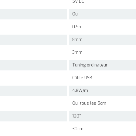
5V DC
Oui
0.5m
8mm
3mm
Tuning ordinateur
Câble USB
4.8W/m
Oui tous les 5cm
120°
30cm