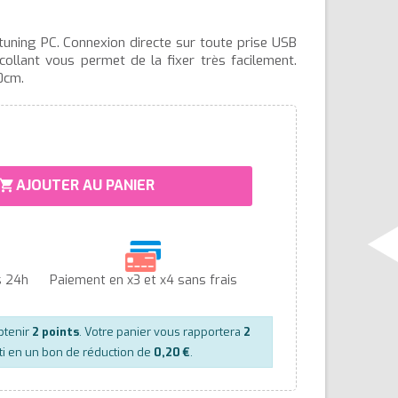
uning PC. Connexion directe sur toute prise USB
collant vous permet de la fixer très facilement.
0cm.
AJOUTER AU PANIER
hopping_cart
s 24h
Paiement en x3 et x4 sans frais
btenir
2
points
. Votre panier vous rapportera
2
ti en un bon de réduction de
0,20 €
.