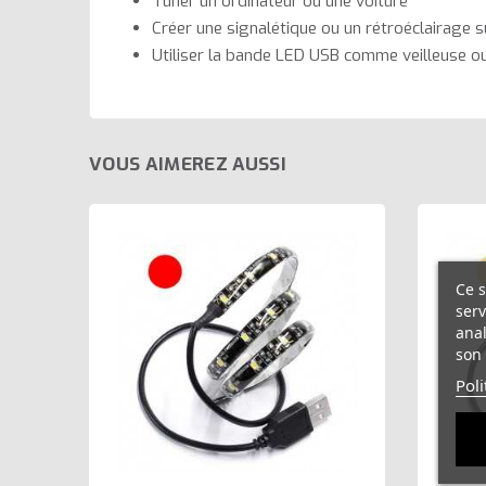
Tuner un ordinateur ou une voiture
Créer une signalétique ou un rétroéclairage 
Utiliser la bande LED USB comme veilleuse o
VOUS AIMEREZ AUSSI
Ce s
serv
anal
son 
Poli