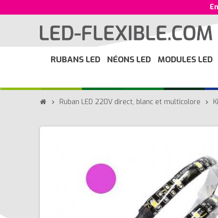
En
RUBANS LED
NÉONS LED
MODULES LED
Ruban LED 220V direct, blanc et multicolore
K
chevron_right
chevron_right