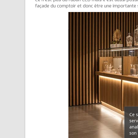
façade du comptoir et donc être une importante so
Ce s
serv
anal
son 