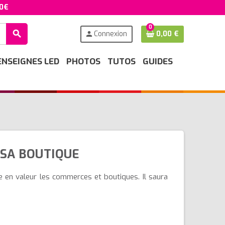
50€
0
search
Connexion
0,00 €
person
ENSEIGNES LED
PHOTOS
TUTOS
GUIDES
 SA BOUTIQUE
e en valeur les commerces et boutiques. Il saura