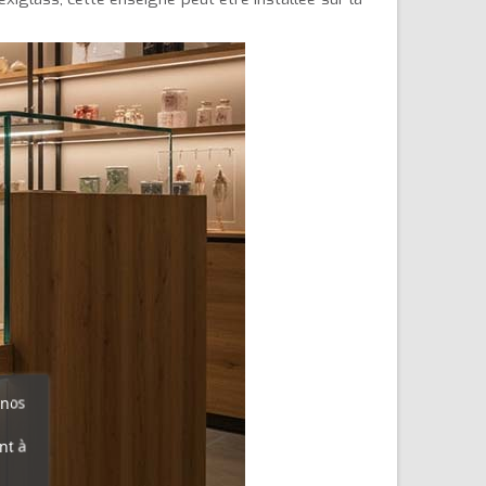
 nos
nt à