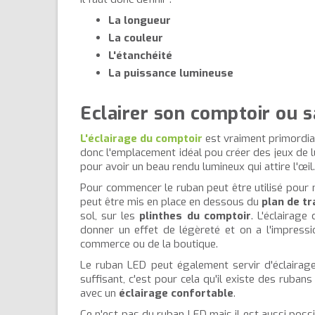
La longueur
La couleur
L'étanchéité
La puissance lumineuse
Eclairer son comptoir ou s
L'éclairage du comptoir
est vraiment primordial
donc l'emplacement idéal pou créer des jeux de lu
pour avoir un beau rendu lumineux qui attire l'œil.
Pour commencer le ruban peut être utilisé pour 
peut être mis en place en dessous du
plan de tr
sol, sur les
plinthes du comptoir
. L'éclairag
donner un effet de légèreté et on a l'impressi
commerce ou de la boutique.
Le ruban LED peut également servir d'éclairage
suffisant, c'est pour cela qu'il existe des rub
avec un
éclairage confortable
.
Ce n'est pas du ruban LED mais il est aussi possi