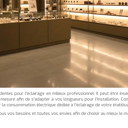
entes pour l'éclairage en milieux professionnel. Il peut être ins
ur mesure afin de s'adapter à vos longueurs pour l'installation. Co
r la consommation électrique dédiée à l'éclairage de votre établis
tous vos besoins et toutes vos envies afin de choisir au mieux le m