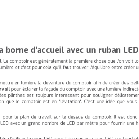
a borne d'accueil avec un ruban LED
. Le comptoir est généralement la première chose que l'on voit lor
mière et c'est pour cela qu'il faut trouver l'équilibre entre créer 
mettre en lumière la devanture du comptoir afin de créer des bel
avail
pour éclairer la façade du comptoir avec une lumière indirect
e des plinthes est toujours intéressant pour souligner délicatem
on que le comptoir est en "lévitation". C'est une idée que vo
 pour le plan de travail sur le dessus du comptoir. Il est donc 
ans LED avec un grand nombre de LED par mètre pour fournir une ha
ble d'utiliser le néon LED pour faire une enseigne LED sur fond ple