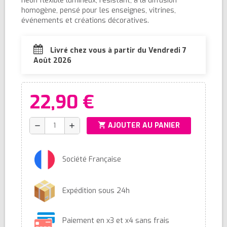
néon flexible lumineux, résistant, à la diffusion
homogène, pensé pour les enseignes, vitrines,
événements et créations décoratives.
Livré chez vous à partir du Vendredi 7
Août 2026
22,90 €
shopping_cart
AJOUTER AU PANIER
remove
add
Société Française
Expédition sous 24h
Paiement en x3 et x4 sans frais