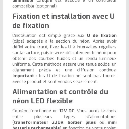
dimmable
lorsqu’il est associé à un contrôleur
compatible (optionnel).
Fixation et installation avec U
de fixation
L’installation est simple grâce aux
U de fixation
(clips) adaptés à la section du néon. Après avoir
défini votre tracé, fixez les U à intervalles réguliers
sur la surface, puis insérez délicatement le néon pour
obtenir des courbes fluides et un rendu lumineux
uniforme. Cette méthode assure une tenue solide, un
alignement précis et une diffusion continue.
Important :
les U de fixation ne sont pas fournis
avec le produit et sont vendus séparément.
Alimentation et contrôle du
néon LED flexible
Ce néon fonctionne en
12V DC
. Vous aurez le choix
entre plusieurs types d’alimentations
(
transformateur 220V
,
boîtier piles
ou
mini
batterie rechargeable
) en fonction de votre projet.