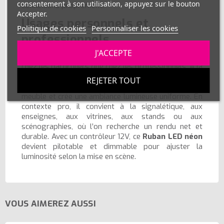
consentement à son utilisation, appuyez sur le bouton
connexions proprement.
Accepter.
Usages personnels et
Politique de cookies
Personnaliser les cookies
professionnels
J'ACCEPTE
Polyvalent, le
Néon LED flexible
s’intègre aussi bien
chez les particuliers que chez les professionnels. À la
maison, il sublime un salon, une cuisine ou une
REJETER TOUT
chambre, souligne un plafond, un escalier ou un
meuble et crée une ambiance lumineuse uniforme. En
contexte pro, il convient à la signalétique, aux
enseignes, aux vitrines, aux stands ou aux
scénographies, où l’on recherche un rendu net et
durable. Avec un contrôleur 12V, ce
Ruban LED néon
devient pilotable et dimmable pour ajuster la
luminosité selon la mise en scène.
VOUS AIMEREZ AUSSI