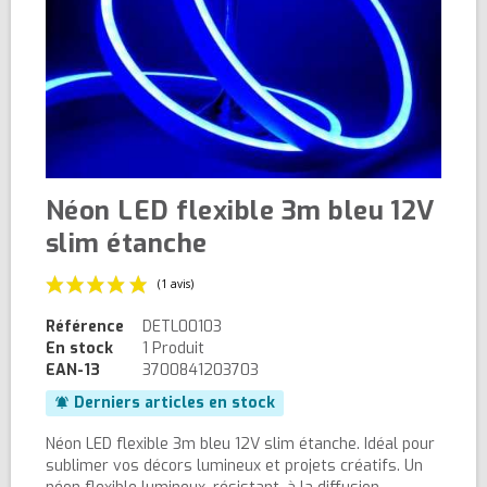
Néon LED flexible 3m bleu 12V
slim étanche
Référence
DETL00103
En stock
1 Produit
EAN-13
3700841203703
Derniers articles en stock
notifications_active
(1 avis)
Néon LED flexible 3m bleu 12V slim étanche. Idéal pour
sublimer vos décors lumineux et projets créatifs. Un