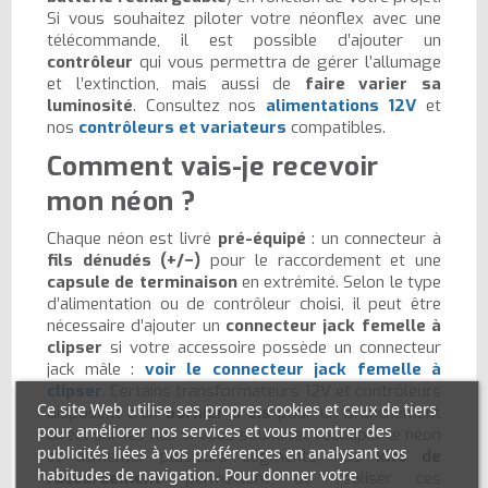
Si vous souhaitez piloter votre néonflex avec une
télécommande, il est possible d’ajouter un
contrôleur
qui vous permettra de gérer l’allumage
et l’extinction, mais aussi de
faire varier sa
luminosité
. Consultez nos
alimentations 12V
et
nos
contrôleurs et variateurs
compatibles.
Comment vais-je recevoir
mon néon ?
Chaque néon est livré
pré-équipé
: un connecteur à
fils dénudés (+/−)
pour le raccordement et une
capsule de terminaison
en extrémité. Selon le type
d’alimentation ou de contrôleur choisi, il peut être
nécessaire d’ajouter un
connecteur jack femelle à
clipser
si votre accessoire possède un connecteur
jack mâle :
voir le connecteur jack femelle à
clipser
. Certains transformateurs 12V et contrôleurs
Ce site Web utilise ses propres cookies et ceux de tiers
disposent d’un
bornier à vis
pour un branchement
pour améliorer nos services et vous montrer des
direct sur les fils. Si vous souhaitez recouper le néon
publicités liées à vos préférences en analysant vos
et alimenter plusieurs segments, nos
kits de
habitudes de navigation. Pour donner votre
raccordement
permettent de réaliser ces