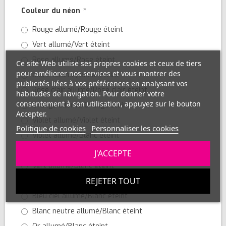
Couleur du néon
*
Rouge allumé/Rouge éteint
Vert allumé/Vert éteint
Rose allumé/Rose éteint
Ce site Web utilise ses propres cookies et ceux de tiers
pour améliorer nos services et vous montrer des
Jaune allumé/Jaune éteint
publicités liées à vos préférences en analysant vos
Rose clair allumé/Rose clair éteint
habitudes de navigation. Pour donner votre
consentement à son utilisation, appuyez sur le bouton
Orange allumé/Orange éteint
Accepter.
Violet allumé/Violet éteint
Politique de cookies
Personnaliser les cookies
Violet allumé/Blanc éteint
Saumon allumé/Blanc éteint
J'ACCEPTE
Vert allumé/Blanc éteint
REJETER TOUT
Blanc chaud allumé/Blanc éteint
Bleu ciel allumé/Blanc éteint
Blanc neutre allumé/Blanc éteint