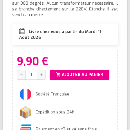
sur 360 degrés. Aucun transformateur nécessaire, il
se branche directement sur le 220V. Etanche, il est
vendu au mètre.
Livré chez vous à partir du Mardi 11
Août 2026
9,90 €
shopping_cart
AJOUTER AU PANIER
remove
add
Société Française
Expédition sous 24h
Paiement en x3 et x4 sans frais