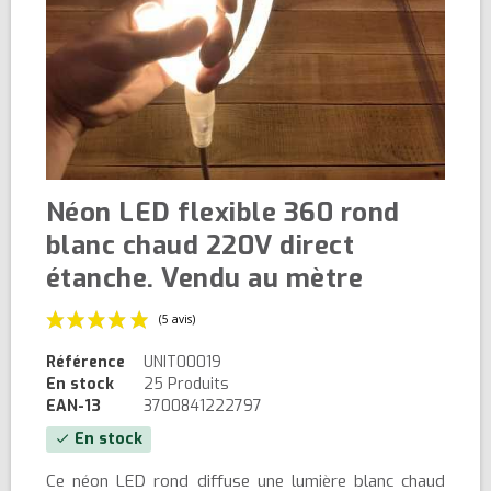
Néon LED flexible 360 rond
blanc chaud 220V direct
étanche. Vendu au mètre
Référence
UNIT00019
En stock
25 Produits
EAN-13
3700841222797
En stock
check
(5 avis)
Ce néon LED rond diffuse une lumière blanc chaud