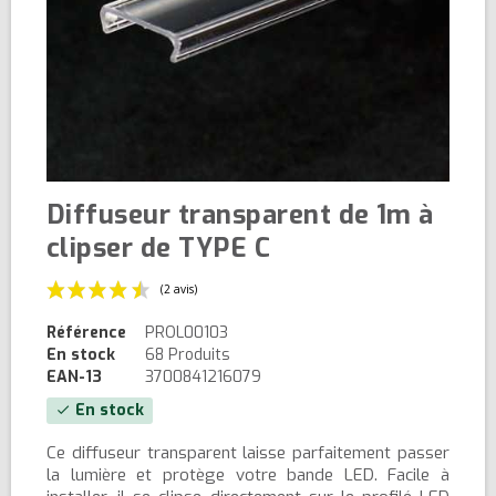
Diffuseur transparent de 1m à
clipser de TYPE C
Référence
PROL00103
En stock
68 Produits
EAN-13
3700841216079
En stock
check
(2 avis)
Ce diffuseur transparent laisse parfaitement passer
la lumière et protège votre bande LED. Facile à