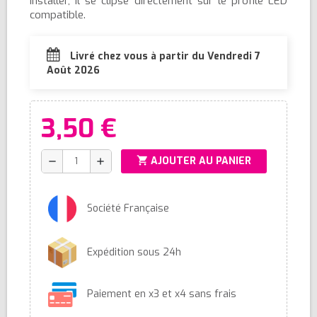
installer, il se clipse directement sur le profilé LED
compatible.
Livré chez vous à partir du Vendredi 7
Août 2026
3,50 €
shopping_cart
AJOUTER AU PANIER
remove
add
Société Française
Expédition sous 24h
Paiement en x3 et x4 sans frais