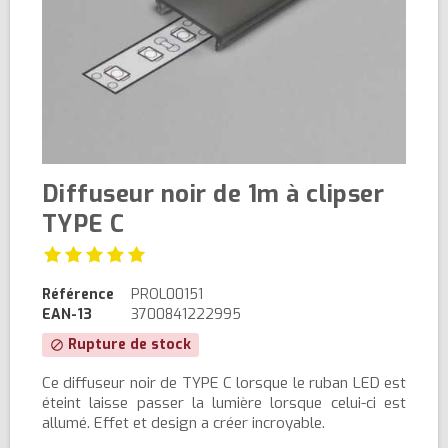
Diffuseur noir de 1m à clipser
TYPE C
Référence
PROL00151
EAN-13
3700841222995
Rupture de stock
block
Ce diffuseur noir de TYPE C lorsque le ruban LED est
éteint laisse passer la lumière lorsque celui-ci est
allumé. Effet et design a créer incroyable.