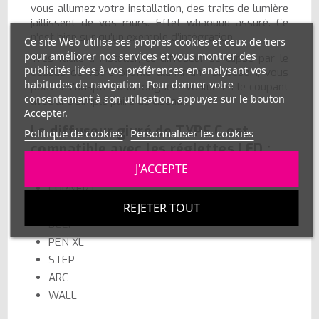
vous allumez votre installation, des traits de lumière
jaillissent de vos murs. Effet whaouuu assuré. Ce
n'est bien sur qu'un exemple d'intégration.
Ce site Web utilise ses propres cookies et ceux de tiers
pour améliorer nos services et vous montrer des
Très facile à installer, ce diffuseur se clipse par le
publicités liées à vos préférences en analysant vos
dessus de votre profilé aluminium. Si besoin, vous
habitudes de navigation. Pour donner votre
pouvez l'adapter à la longueur voulue en le coupant
consentement à son utilisation, appuyez sur le bouton
avec une simple paire de ciseaux.
Accepter.
Le diffuseur givré de TYPE C est
Politique de cookies
Personnaliser les cookies
compatible avec les réglettes LED :
J'ACCEPTE
TRIO
CORNER L
SURFACE L
REJETER TOUT
DEEP
PEN XL
STEP
ARC
WALL