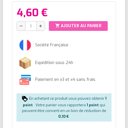
4,60 €
shopping_cart
AJOUTER AU PANIER
remove
add
Société Française
Expédition sous 24h
Paiement en x3 et x4 sans frais
En achetant ce produit vous pouvez obtenir
1
point
. Votre panier vous rapportera
1
point
qui
peuvent être converti en un bon de réduction de
0,10 €
.