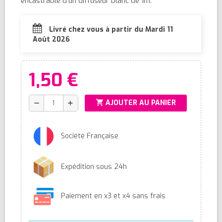
encastrable d'un diffuseur blanc de 1m.
Livré chez vous à partir du Mardi 11
Août 2026
1,50 €
shopping_cart
AJOUTER AU PANIER
remove
add
Société Française
Expédition sous 24h
Paiement en x3 et x4 sans frais