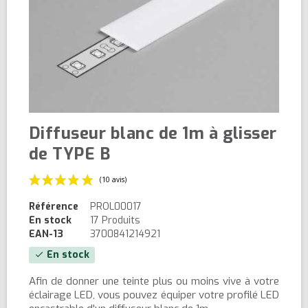
Diffuseur blanc de 1m à glisser
de TYPE B
Référence
PROL00017
En stock
17 Produits
EAN-13
3700841214921
En stock
check
(10 avis)
Afin de donner une teinte plus ou moins vive à votre
éclairage LED, vous pouvez équiper votre profilé LED