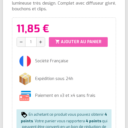
lumineuse très design. Complet avec diffuseur givré,
bouchons et clips.
11,85 €
shopping_cart
AJOUTER AU PANIER
remove
add
Société Française
Expédition sous 24h
Paiement en x3 et x4 sans frais
En achetant ce produit vous pouvez obtenir
4
points
. Votre panier vous rapportera
4
points
qui
peuvent être converti en un bon de réduction de