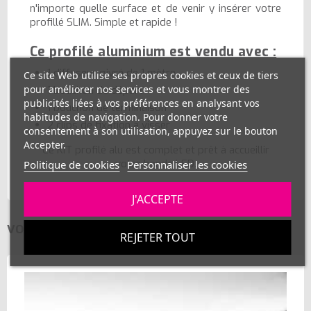
n'importe quelle surface et de venir y insérer votre
profillé SLIM. Simple et rapide !
Ce profilé aluminium est vendu avec :
1 diffuseur givré de 1 mètre
Ce site Web utilise ses propres cookies et ceux de tiers
pour améliorer nos services et vous montrer des
1 bouchon de départ
publicités liées à vos préférences en analysant vos
1 bouchon de terminaison
habitudes de navigation. Pour donner votre
2 clips de fixation à visser
consentement à son utilisation, appuyez sur le bouton
Accepter.
Ce KIT profilé alu est complet et prêt à accueillir
votre bande LED.
Politique de cookies
Personnaliser les cookies
J'ACCEPTE
VOUS AIMEREZ AUSSI
REJETER TOUT