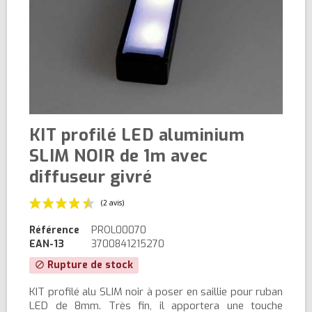
KIT profilé LED aluminium
SLIM NOIR de 1m avec
diffuseur givré
Référence
PROL00070
EAN-13
3700841215270
Rupture de stock
block
KIT profilé alu SLIM noir à poser en saillie pour ruban
(2 avis)
LED de 8mm. Très fin, il apportera une touche