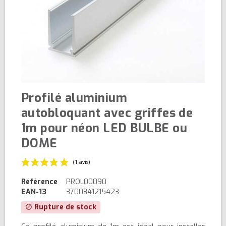
Profilé aluminium
autobloquant avec griffes de
1m pour néon LED BULBE ou
DOME
Référence
PROL00090
EAN-13
3700841215423
Rupture de stock
block