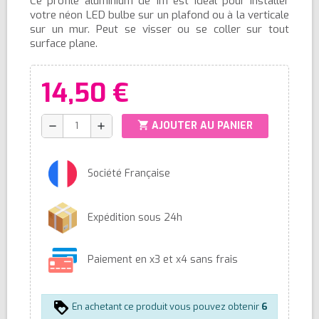
Ce profilé aluminium de 1m est idéal pour installer
(1 avis)
votre néon LED bulbe sur un plafond ou à la verticale
sur un mur. Peut se visser ou se coller sur tout
surface plane.
14,50 €
shopping_cart
AJOUTER AU PANIER
remove
add
Société Française
Expédition sous 24h
Paiement en x3 et x4 sans frais
En achetant ce produit vous pouvez obtenir
6