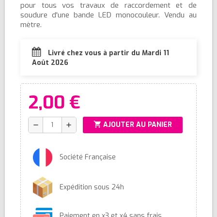
pour tous vos travaux de raccordement et de
soudure d'une bande LED monocouleur. Vendu au
mètre.
Livré chez vous à partir du Mardi 11
Août 2026
2,00 €
shopping_cart
AJOUTER AU PANIER
remove
add
Société Française
Expédition sous 24h
Paiement en x3 et x4 sans frais