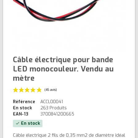
Câble électrique pour bande
LED monocouleur. Vendu au
mètre
Référence
ACCL00041
En stock
263 Produits
EAN-13
3700841200665
En stock
check
(45 avis)
Câble électrique 2 fils de 0,35 mm2 de diamètre idéal