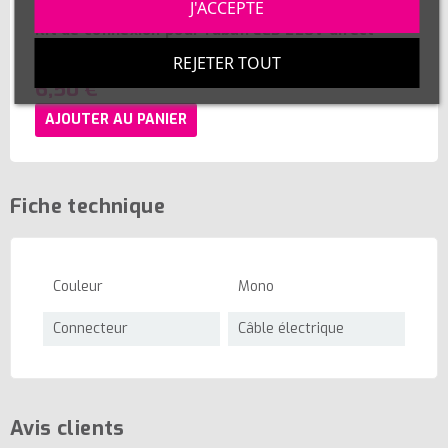
J'ACCEPTE
Kit de connexion pour ruban LED 220V direct
120LED/m sécable tous les 10cm
REJETER TOUT
6,50 €
AJOUTER AU PANIER
Fiche technique
Couleur
Mono
Connecteur
Câble électrique
Avis clients