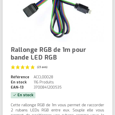
Rallonge RGB de 1m pour
bande LED RGB
Référence
ACCL00028
En stock
116 Produits
EAN-13
3700841200535
En stock
check
(23 avis)
Cette rallonge RGB de 1m vous permet de raccorder
2 rubans LEDs RGB entre eux. Souple elle vous