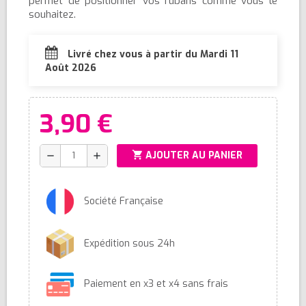
permet de positionner vos rubans comme vous le
souhaitez.
Livré chez vous à partir du Mardi 11
Août 2026
3,90 €
shopping_cart
AJOUTER AU PANIER
remove
add
Société Française
Expédition sous 24h
Paiement en x3 et x4 sans frais