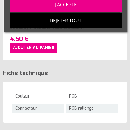
J'ACCEPTE
REJETER TOUT
Kit de connexion pour ruban LED COB 220V direct
320LED/m sécable tous les 50cm
4,50 €
AJOUTER AU PANIER
Fiche technique
Couleur
RGB
Connecteur
RGB rallonge