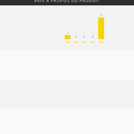
AVIS À PROPOS DU PRODUIT
5
1
0
0
0
1★
2★
3★
4★
5★