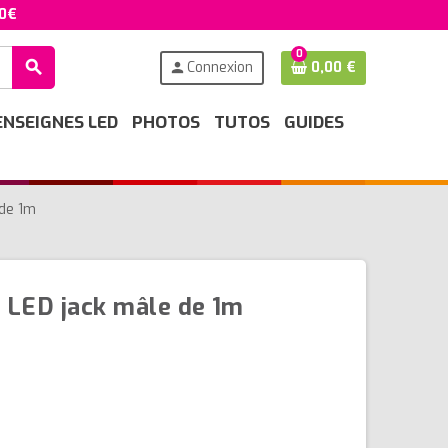
50€
0
search
Connexion
0,00 €
person
ENSEIGNES LED
PHOTOS
TUTOS
GUIDES
 de 1m
 LED jack mâle de 1m