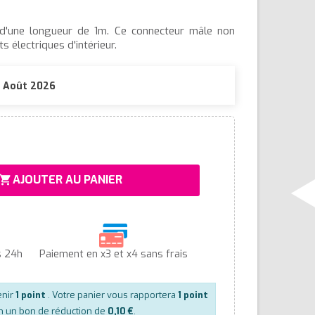
D d'une longueur de 1m. Ce connecteur mâle non
 électriques d'intérieur.
10 Août 2026
AJOUTER AU PANIER
hopping_cart
s 24h
Paiement en x3 et x4 sans frais
enir
1
point
. Votre panier vous rapportera
1
point
en un bon de réduction de
0,10 €
.