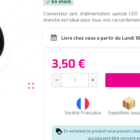
En stock
check
Connecteur jack d'alimentation spécial LE
étanche est idéal pour tous vos raccordements
Livré chez vous à partir du Lundi 
3,50 €
s
remove
add
zoom_out_map
Société Française
Expédition sou
En achetant ce produit vous pouvez obt
qui peuvent être converti 