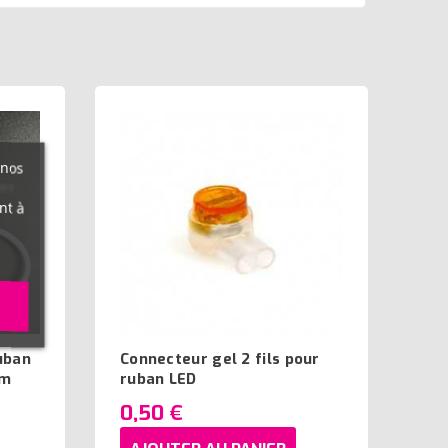
 nos
nt à
uban
Connecteur gel 2 fils pour
/m
ruban LED
0,50 €