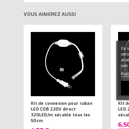
VOUS AIMEREZ AUSSI
Ce s
serv
anal
son 
Poli
Kit de connexion pour ruban
Kit 
LED COB 220V direct
LED 
320LED/m sécable tous les
séca
50cm
6,5