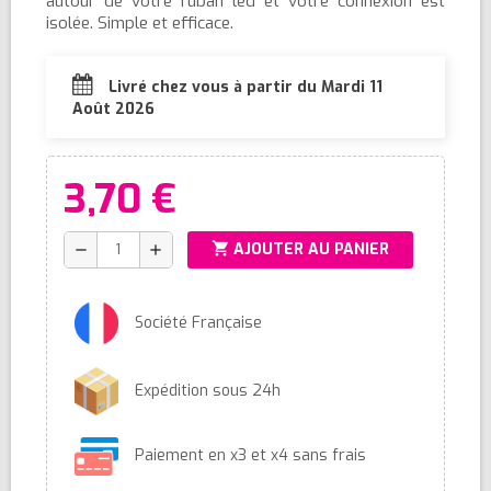
autour de votre ruban led et votre connexion est
isolée. Simple et efficace.
Livré chez vous à partir du Mardi 11
Août 2026
3,70 €
shopping_cart
AJOUTER AU PANIER
remove
add
Société Française
Expédition sous 24h
Paiement en x3 et x4 sans frais