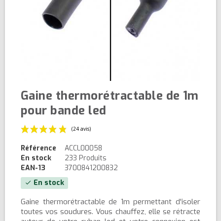
Gaine thermorétractable de 1m
pour bande led
Référence
ACCL00058
En stock
233 Produits
EAN-13
3700841200832
En stock
check
(24 avis)
Gaine thermorétractable de 1m permettant d'isoler
toutes vos soudures. Vous chauffez, elle se rétracte