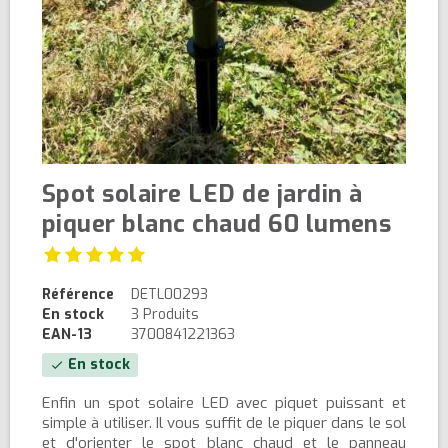
Spot solaire LED de jardin à
piquer blanc chaud 60 lumens
Référence
DETL00293
En stock
3 Produits
EAN-13
3700841221363
En stock
check
Enfin un spot solaire LED avec piquet puissant et
simple à utiliser. Il vous suffit de le piquer dans le sol
et d'orienter le spot blanc chaud et le panneau