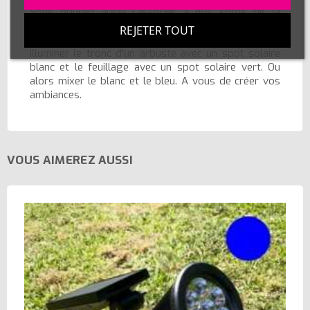
Vous pouvez aussi l'associer à nos spots de la
même gamme en
blanc chaud, vert et bleu
pour
REJETER TOUT
créer des effets de lumière incroyables. Par exemple
illuminer le tronc d'un arbuste avec un spot solaire
blanc et le feuillage avec un spot solaire vert. Ou
alors mixer le blanc et le bleu. A vous de créer vos
ambiances.
VOUS AIMEREZ AUSSI