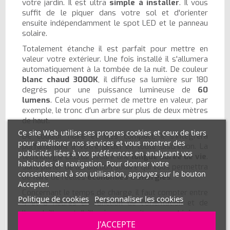
votre jardin. Il est ultra
simple à installer
. Il vous
suffit de le piquer dans votre sol et d'orienter
ensuite indépendamment le spot LED et le panneau
solaire.
Totalement étanche il est parfait pour mettre en
valeur votre extérieur. Une fois installé il s'allumera
automatiquement à la tombée de la nuit. De couleur
blanc chaud 3000K
, il diffuse sa lumière sur 180
degrés pour une puissance lumineuse de
60
lumens
. Cela vous permet de mettre en valeur, par
exemple, le tronc d'un arbre sur plus de deux mètres
de haut.
Ce site Web utilise ses propres cookies et ceux de tiers
De couleur noire et très compact, il s'intègrera
pour améliorer nos services et vous montrer des
parfaitement à votre jardin en toute discrétion. La
publicités liées à vos préférences en analysant vos
technologie LED lui assure une
longue durée de vie
.
habitudes de navigation. Pour donner votre
Sans parler de la fonction solaire qui vous permettra
consentement à son utilisation, appuyez sur le bouton
de faire de réelles
économies d'énergies
.
Accepter.
Concernant le temps de charge, il faut compter entre
Politique de cookies
Personnaliser les cookies
4 et 8 heures en fonction de l'orientation et de
l'ensoleillement. Il illuminera ensuite vos
extérieurs
ou votre
jardin
pendant
8 heures
.
J'ACCEPTE