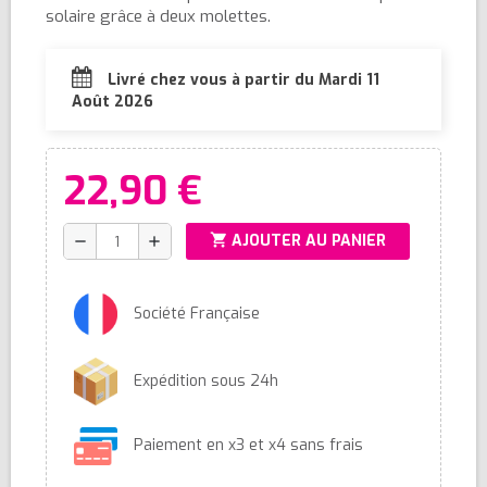
solaire grâce à deux molettes.
Livré chez vous à partir du Mardi 11
Août 2026
22,90 €
shopping_cart
AJOUTER AU PANIER
remove
add
Société Française
Expédition sous 24h
Paiement en x3 et x4 sans frais