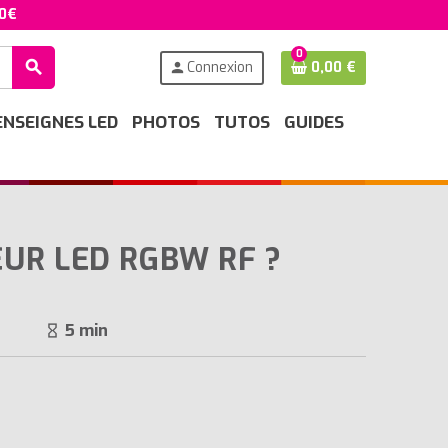
50€
0
search
Connexion
0,00 €
person
ENSEIGNES LED
PHOTOS
TUTOS
GUIDES
UR LED RGBW RF ?
5 min
hourglass_empty