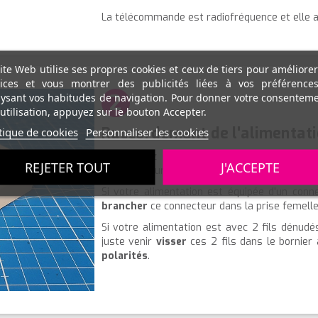
La télécommande est radiofréquence et elle 
ite Web utilise ses propres cookies et ceux de tiers pour améliore
vices et vous montrer des publicités liées à vos préférence
2
ysant vos habitudes de navigation. Pour donner votre consentem
utilisation, appuyez sur le bouton Accepter.
Raccordement de l'alimentati
tique de cookies
Personnaliser les cookies
Vous devez donc connecter électriquement
REJETER TOUT
J'ACCEPTE
possible pour le raccordement.
Si votre alimentation est équipée d'un conn
brancher
ce connecteur dans la prise femelle
Si votre alimentation est avec 2 fils dénudés
juste venir
visser
ces 2 fils dans le bornier 
polarités
.