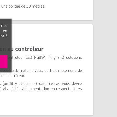
a une portée de 30 mètres.
r nos
s en
ent à
on au contrôleur
 le contrôleur LED RGBW, il y a 2 solutions
ecteur jack mâle, il vous suffit simplement de
 du contrôleur.
 (un fil + et un fil -), dans ce cas vous devez
à vis dédiée à l'alimentation en respectant les