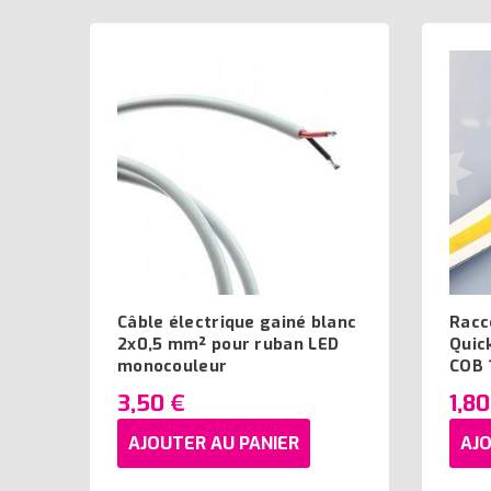
Câble électrique gainé blanc
Racc
2x0,5 mm² pour ruban LED
Quic
monocouleur
COB
3,50 €
1,80
AJOUTER AU PANIER
AJO