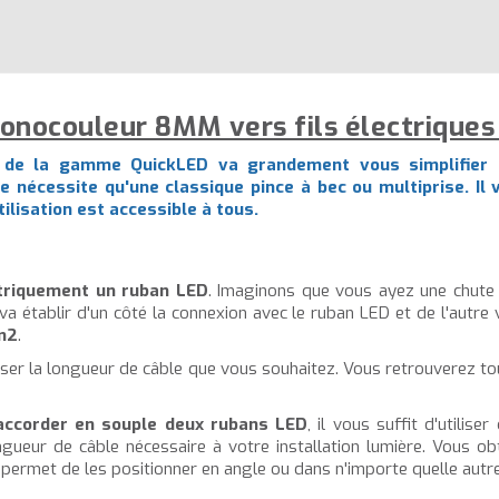
onocouleur 8MM vers fils électriques
 de la gamme QuickLED va grandement vous simplifier l
 ne nécessite qu'une classique pince à bec ou multiprise. I
ilisation est accessible à tous.
ctriquement un ruban LED
. Imaginons que vous ayez une chute d
va établir d'un côté la connexion avec le ruban LED et de l'autre 
m2
.
liser la longueur de câble que vous souhaitez. Vous retrouverez 
accorder en souple deux rubans LED
, il vous suffit d'utili
ongueur de câble nécessaire à votre installation lumière. Vous ob
permet de les positionner en angle ou dans n'importe quelle autre