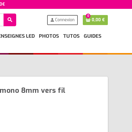
50€
0
search
Connexion
0,00 €
person
ENSEIGNES LED
PHOTOS
TUTOS
GUIDES
D
 mono 8mm vers fil