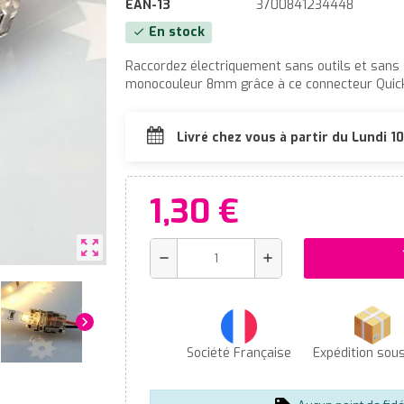
EAN-13
3700841234448
En stock
check
Raccordez électriquement sans outils et sans
monocouleur 8mm grâce à ce connecteur Quick
Livré chez vous à partir du Lundi 
1,30 €
zoom_out_map
s
remove
add
chevron_right
Société Française
Expédition sou