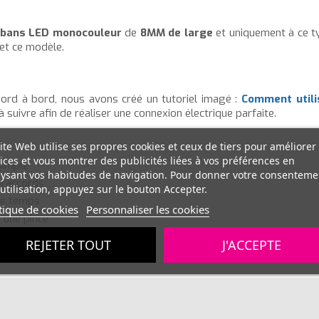
ubans LED monocouleur
de
8MM de large
et uniquement à ce ty
et ce modèle.
 bord à bord, nous avons créé un tutoriel imagé :
Comment utili
 suivre afin de réaliser une connexion électrique parfaite.
ite Web utilise ses propres cookies et ceux de tiers pour améliorer
ices et vous montrer des publicités liées à vos préférences en
simple
ysant vos habitudes de navigation. Pour donner votre consenteme
 raccords
utilisation, appuyez sur le bouton Accepter.
le temps
tique de cookies
Personnaliser les cookies
 une pince
REJETER TOUT
J'ACCEPTE