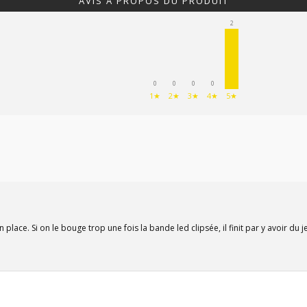
AVIS À PROPOS DU PRODUIT
2
0
0
0
0
1★
2★
3★
4★
5★
place. Si on le bouge trop une fois la bande led clipsée, il finit par y avoir du j