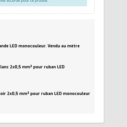
lité accordé pour ce produit.
bande LED monocouleur. Vendu au mètre
 blanc 2x0,5 mm² pour ruban LED
 noir 2x0,5 mm² pour ruban LED monocouleur