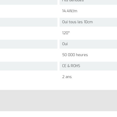
Fils dénudés
14.4W/m
Oui tous les 10cm
120°
Oui
50 000 heures
CE & ROHS
2 ans