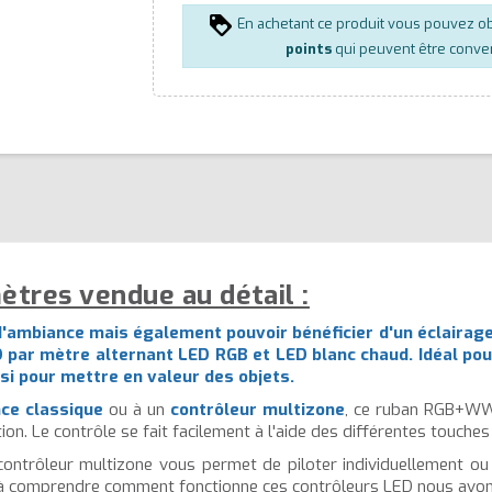
En achetant ce produit vous pouvez o
points
qui peuvent être conver
res vendue au détail :
d'ambiance mais également pouvoir bénéficier d'un éclairag
 par mètre alternant LED RGB et LED blanc chaud. Idéal pour 
si pour mettre en valeur des objets.
ce classique
ou à un
contrôleur multizone
, ce ruban RGB+WW
on. Le contrôle se fait facilement à l'aide des différentes touche
e contrôleur multizone vous permet de piloter individuellement o
 à comprendre comment fonctionne ces contrôleurs LED nous avons