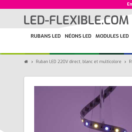
En
RUBANS LED
NÉONS LED
MODULES LED
Ruban LED 220V direct, blanc et multicolore
R
chevron_right
chevron_right