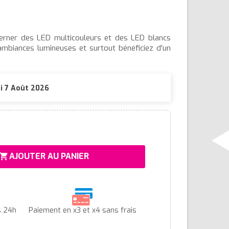
terner des LED multicouleurs et des LED blancs
mbiances lumineuses et surtout bénéficiez d'un
di 7 Août 2026
AJOUTER AU PANIER
hopping_cart
s 24h
Paiement en x3 et x4 sans frais