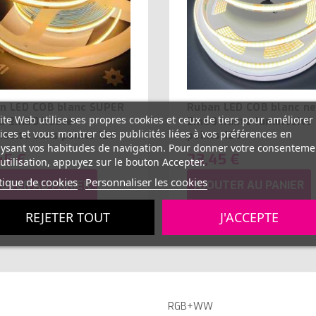
n LED COB blanc SUPER
Ruban LED COB blanc n
ite Web utilise ses propres cookies et ceux de tiers pour améliorer
d 2m50 haute
2m50 haute luminosité
ices et vous montrer des publicités liées à vos préférences en
nosité sans points 12V
points 12V
ysant vos habitudes de navigation. Pour donner votre consenteme
45 €
23,45 €
utilisation, appuyez sur le bouton Accepter.
tique de cookies
Personnaliser les cookies
UTER AU PANIER
AJOUTER AU PANIER
REJETER TOUT
J'ACCEPTE
RGB+WW