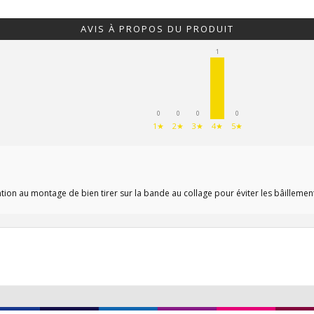
AVIS À PROPOS DU PRODUIT
1
0
0
0
0
1★
2★
3★
4★
5★
ion au montage de bien tirer sur la bande au collage pour éviter les bâillement