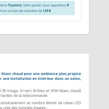
btenir
11
points
. Votre panier vous rapportera
11
ti en un bon de réduction de
1,10 €
.
e blanc chaud pour une ambiance plus propice
une installation en intérieur dans un salon,
 (R=rouge, G=vert, B=bleu et WW=blanc chaud)
s tactiles de la télécommande.
u simultanément un nombre illimité de ruban LED
 créé des tutoriels imagés :