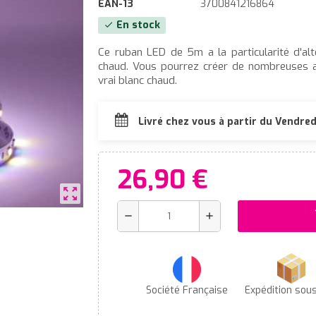
EAN-13
3700841216864
En stock
check
Ce ruban LED de 5m a la particularité d'al
chaud. Vous pourrez créer de nombreuses a
vrai blanc chaud.
Livré chez vous à partir du Vendre
26,90 €
zoom_out_map
s
remove
add
Société Française
Expédition sou