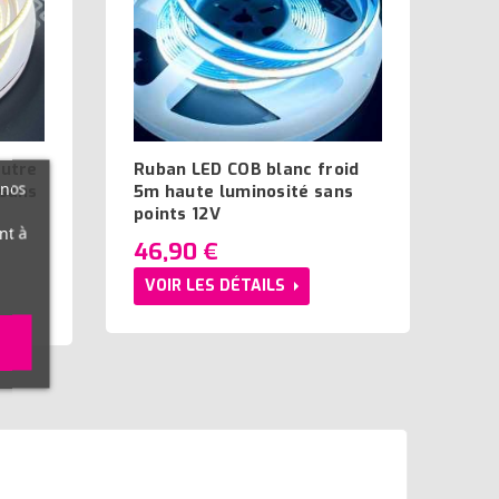
eutre
Ruban LED COB blanc froid
 nos
 sans
5m haute luminosité sans
points 12V
nt à
46,90 €
VOIR LES DÉTAILS