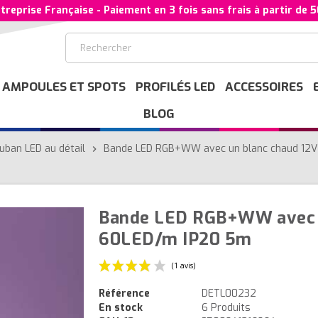
treprise Française - Paiement en 3 fois sans frais à partir de 
AMPOULES ET SPOTS
PROFILÉS LED
ACCESSOIRES
BLOG
uban LED au détail
Bande LED RGB+WW avec un blanc chaud 12
chevron_right
Bande LED RGB+WW avec u
60LED/m IP20 5m
Référence
DETL00232
En stock
6 Produits
(1 avis)