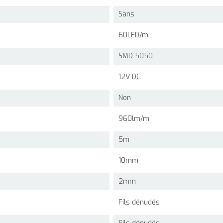
Sans
60LED/m
SMD 5050
12V DC
Non
960lm/m
5m
10mm
2mm
Fils dénudés