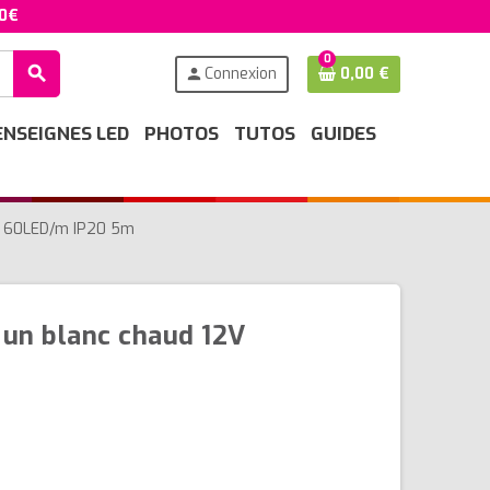
50€
0
search
Connexion
0,00 €
person
ENSEIGNES LED
PHOTOS
TUTOS
GUIDES
V 60LED/m IP20 5m
n blanc chaud 12V