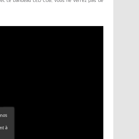
i avec ce bandeau LED COB, vous ne verrez pas de
 nos
nt à