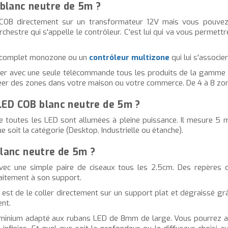
blanc neutre de 5m ?
OB directement sur un transformateur 12V mais vous pouvez a
rchestre qui s'appelle le contrôleur. C'est lui qui va vous permet
complet monozone ou un
contrôleur multizone
qui lui s'associ
oter avec une seule télécommande tous les produits de la gamme
e créer des zones dans votre maison ou votre commerce. De 4 à 8 z
 LED COB blanc neutre de 5m ?
outes les LED sont allumées à pleine puissance. Il mesure 5 mè
 soit la catégorie (Desktop, Industrielle ou étanche).
lanc neutre de 5m ?
ec une simple paire de ciseaux tous les 2.5cm. Des repères de
faitement à son support.
e est de le coller directement sur un support plat et dégraissé gr
ent.
minium adapté aux rubans LED de 8mm de large. Vous pourrez alo