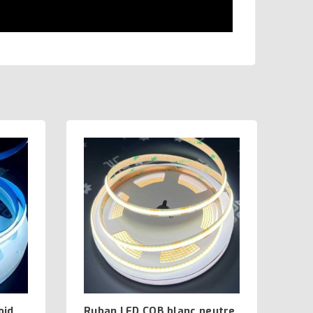
oid
Ruban LED COB blanc neutre