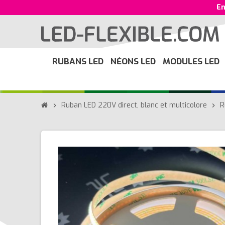
En
RUBANS LED
NÉONS LED
MODULES LED
Ruban LED 220V direct, blanc et multicolore
R
chevron_right
chevron_right