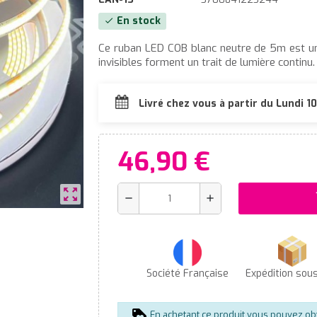
En stock
check
Ce ruban LED COB blanc neutre de 5m est une
invisibles forment un trait de lumière continu.
Livré chez vous à partir du Lundi 
46,90 €
zoom_out_map
s
remove
add
Société Française
Expédition sou
En achetant ce produit vous pouvez ob