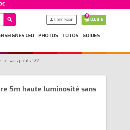
50€
0
search
Connexion
0,00 €
person
ENSEIGNES LED
PHOTOS
TUTOS
GUIDES
sité sans points 12V
re 5m haute luminosité sans