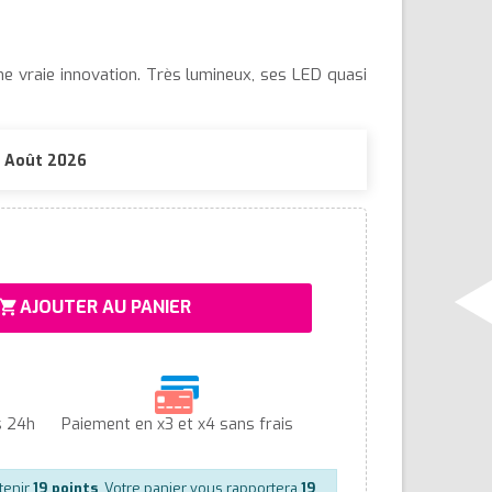
 vraie innovation. Très lumineux, ses LED quasi
10 Août 2026
AJOUTER AU PANIER
hopping_cart
s 24h
Paiement en x3 et x4 sans frais
tenir
19
points
. Votre panier vous rapportera
19