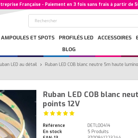
treprise Française - Paiement en 3 fois sans frais à partir de 
AMPOULES ET SPOTS
PROFILÉS LED
ACCESSOIRES
BLOG
uban LED au détail
Ruban LED COB blanc neutre 5m haute lumino
chevron_right
Ruban LED COB blanc neut
points 12V
Référence
DETL00414
En stock
5 Produits
EAN-13
3700841223244