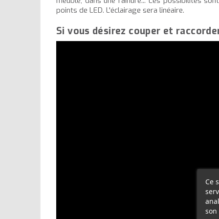
meuble, dans une rainure... Les possibilités so
points de LED. L'éclairage sera linéaire.
Si vous désirez couper et raccorde
Ce s
serv
anal
son 