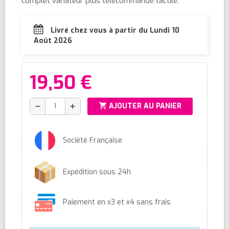
complet variateur plus télécommande tactile.
Livré chez vous à partir du Lundi 10
Août 2026
19,50 €
shopping_cart
AJOUTER AU PANIER
remove
add
Société Française
Expédition sous 24h
Paiement en x3 et x4 sans frais