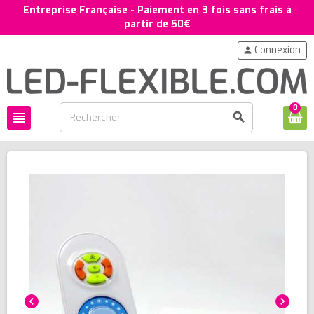
Entreprise Française - Paiement en 3 fois sans frais à
partir de 50€
Connexion
person
0
view_headline
search
chevron_left
chevron_right