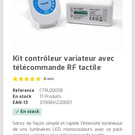
Kit contrôleur variateur avec
télécommande RF tactile
Référence
CTRL00058
En stock
17 Produits
EAN-13
3700841220007
En stock
check
(8 avis)
Gérez de façon simple et rapide l'intensité lumineuse
de vos luminaires LED monocouleurs avec ce pack