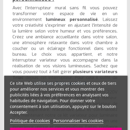
Avec l'interrupteur mural sans fil vous pouvez
transformer votre espace de vie en un
environnement
lumineux personnalisé
. Laissez
votre créativité s'exprimer en ajustant l'intensité de
la lumière selon votre humeur et vos préférences.
Créez une ambiance accueillante dans votre salon,
une atmosphère relaxante dans votre chambre à
coucher ou un éclairage fonctionnel dans votre
bureau. Le choix vous appartient, et notre
interrupteur variateur vous accompagne dans la
réalisation de vos visions lumineuses. Sachez que
vous pouvez tout à fait gérer
plusieurs variateurs
Triac
depuis cet interrupteur. Pour cela il suffit de
prendre le
variateur Triac au détail
.
Ce site Web utilise ses propres cookies et ceux de tiers
pour améliorer nos services et vous montrer des
Optez pour ce kit variateur pour luminaire LED 220V
publicités liées à vos préférences en analysant vos
et ne laissez pas la lumière dicter votre humeur,
habitudes de navigation. Pour donner votre
prenez les commandes avec notre kit variateur de
consentement à son utilisation, appuyez sur le bouton
qualité supérieure. N'attendez plus et commandez
Accepter.
dès maintenant notre ce kit variateur pour luminaire
Politique de cookies
Personnaliser les cookies
LED 220V pour transformer votre éclairage en une
expérience unique et personnalisée. Faites confiance