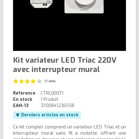
Kit variateur LED Triac 220V
avec interrupteur mural
Référence
CTRL00071
En stock
1 Produit
EAN-13
3700841236558
Derniers articles en stock
notifications_active
(1 avis)
Ce kit complet comprend un variateur LED Triac et un
interrupteur mural sans fil à molette, offrant une