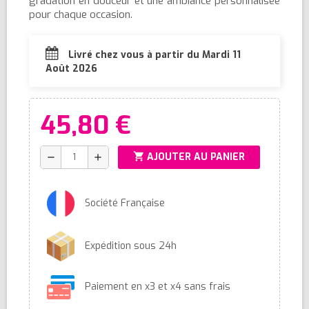
gradation en douceur et une ambiance personnalisée
pour chaque occasion.
Livré chez vous à partir du Mardi 11
Août 2026
45,80 €
shopping_cart
AJOUTER AU PANIER
remove
add
Société Française
Expédition sous 24h
Paiement en x3 et x4 sans frais