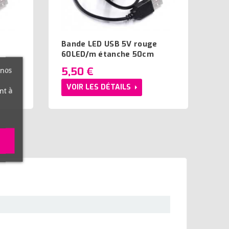
e
Bande LED USB 5V rouge
60LED/m étanche 50cm
5,50 €
 nos
VOIR LES DÉTAILS
nt à