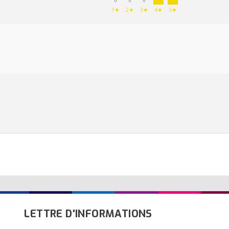
0
0
0
1★
2★
3★
4★
5★
LETTRE D'INFORMATIONS