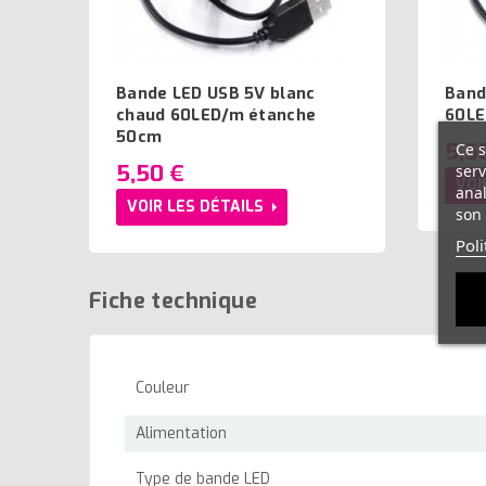
Bande LED USB 5V blanc
Band
chaud 60LED/m étanche
60LE
50cm
5,5
Ce s
5,50 €
serv
VOI
anal
VOIR LES DÉTAILS
son 
Poli
Fiche technique
Couleur
Alimentation
Type de bande LED