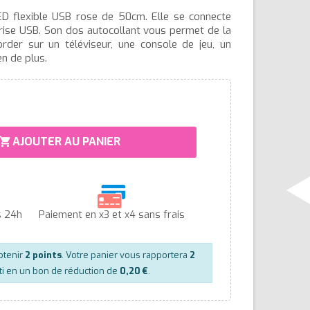
 flexible USB rose de 50cm. Elle se connecte
prise USB. Son dos autocollant vous permet de la
order sur un téléviseur, une console de jeu, un
en de plus.
AJOUTER AU PANIER
hopping_cart
s 24h
Paiement en x3 et x4 sans frais
btenir
2
points
. Votre panier vous rapportera
2
ti en un bon de réduction de
0,20 €
.