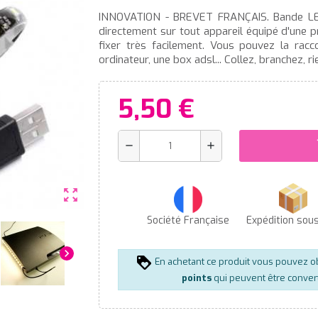
INNOVATION - BREVET FRANÇAIS. Bande LED
directement sur tout appareil équipé d'une 
fixer très facilement. Vous pouvez la racc
ordinateur, une box adsl... Collez, branchez, ri
5,50 €
s
remove
add
zoom_out_map
Société Française
Expédition sou
chevron_right
En achetant ce produit vous pouvez o
points
qui peuvent être conver