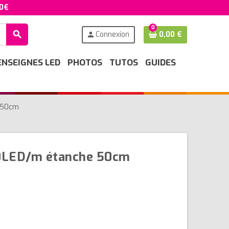
50€
0
search
Connexion
0,00 €
person
ENSEIGNES LED
PHOTOS
TUTOS
GUIDES
 50cm
0LED/m étanche 50cm