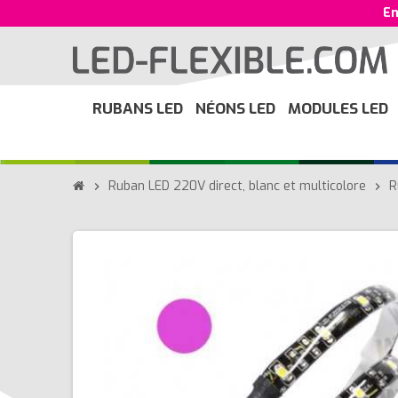
En
RUBANS LED
NÉONS LED
MODULES LED
Ruban LED 220V direct, blanc et multicolore
R
chevron_right
chevron_right