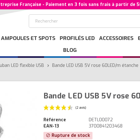
treprise Française - Paiement en 3 fois sans frais à partir de 
AMPOULES ET SPOTS
PROFILÉS LED
ACCESSOIRES
BLOG
uban LED flexible USB
Bande LED USB 5V rose 60LED/m étanche
chevron_right
Bande LED USB 5V rose 6
Référence
DETL00072
EAN-13
3700841203468
(2 avis)
Rupture de stock
block