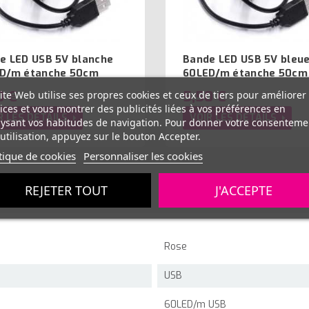
e LED USB 5V blanche
Bande LED USB 5V bleu
D/m étanche 50cm
60LED/m étanche 50cm
0 €
5,50 €
ite Web utilise ses propres cookies et ceux de tiers pour améliorer
ices et vous montrer des publicités liées à vos préférences en
R LES DÉTAILS
VOIR LES DÉTAILS
ysant vos habitudes de navigation. Pour donner votre consenteme
utilisation, appuyez sur le bouton Accepter.
tique de cookies
Personnaliser les cookies
REJETER TOUT
J'ACCEPTE
Rose
USB
60LED/m USB