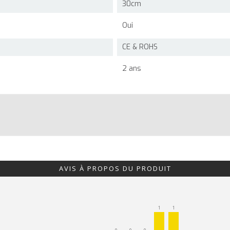
30cm
Oui
CE & ROHS
2 ans
AVIS À PROPOS DU PRODUIT
1
1