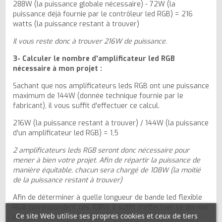
288W (la puissance globale nécessaire) - 72W (la
puissance déjà fournie par le contrôleur led RGB) = 216
watts (la puissance restant à trouver)
Il vous reste donc à trouver 216W de puissance.
3- Calculer le nombre d'amplificateur led RGB
nécessaire à mon projet :
Sachant que nos amplificateurs leds RGB ont une puissance
maximum de 144W (donnée technique fournie par le
fabricant), il vous suffit d'effectuer ce calcul.
216W (la puissance restant à trouver) / 144W (la puissance
d'un amplificateur led RGB) = 1,5
2 amplificateurs leds RGB seront donc nécessaire pour
mener à bien votre projet. Afin de répartir la puissance de
manière équitable, chacun sera chargé de 108W (la moitié
de la puissance restant à trouver)
Afin de déterminer à quelle longueur de bande led flexible
RGB correspondent ces 108W, il suffit d'effectuer ce dernier
Ce site Web utilise ses propres cookies et ceux de tiers
calcul.