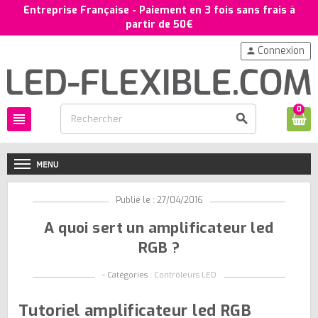
Entreprise Française - Paiement en 3 fois sans frais à
partir de 50€
Connexion
person
0
view_headline
search
Publié le : 27/04/2016
A quoi sert un amplificateur led
RGB ?
- Catégories :
Contrôleurs LED
Tutoriel amplificateur led RGB