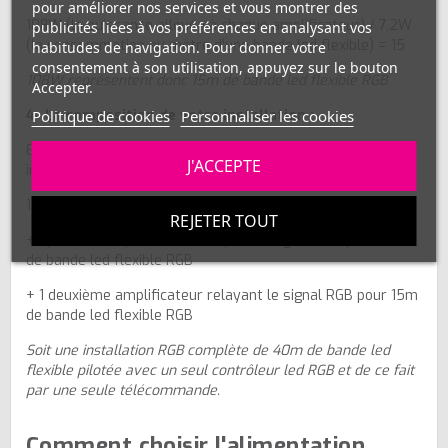
pour améliorer nos services et vous montrer des
108W (la puissance allouée à chaque amplificateur) / 7,2W
publicités liées à vos préférences en analysant vos
(la consommation au mètre d'une bande led flexible) = 15
habitudes de navigation. Pour donner votre
consentement à son utilisation, appuyez sur le bouton
108W représentent donc 15m de bande led flexible RGB
Accepter.
4- La composition de votre installation :
Politique de cookies
Personnaliser les cookies
En reprenant les éléments calculés ci-dessus, votre
J'ACCEPTE
installation va se composer de la manière suivante.
1 Contrôleur RGB pilotant 10m de bande led flexible RGB
REJETER TOUT
+ 1 premier amplificateur relayant le signal RGB pour 15m
de bande led flexible RGB
+ 1 deuxième amplificateur relayant le signal RGB pour 15m
de bande led flexible RGB
Soit une installation RGB complète de 40m de bande led
flexible pilotée avec un seul contrôleur led RGB et de ce fait
par une seule télécommande.
Comment choisir l'alimentation