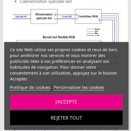
L'alimentation spéciale led
Ce site Web utilise ses propres cookies et ceux de tiers
pour améliorer nos services et vous montrer des
Ce schéma de branchement est valable quel que
publicités liées à vos préférences en analysant vos
soit le modèle de contrôleur RGB ou le modèle de
habitudes de navigation. Pour donner votre
led RGB. Seule la connectique peut changer.
consentement à son utilisation, appuyez sur le bouton
Accepter.
Comment choisir le
Politique de cookies
Personnaliser les cookies
contrôleur et l'alimentation
J'ACCEPTE
spéciale led ?
Exemple avec une bande led RGB classique 30
REJETER TOUT
leds par mètre alimentée en 12 volts. Une seule
question à se poser, combien de mètres vais-je