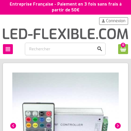
Entreprise Française - Paiement en 3 fois sans frais à
partir de 50€
Connexion
person
0
view_headline
search
chevron_left
chevron_right