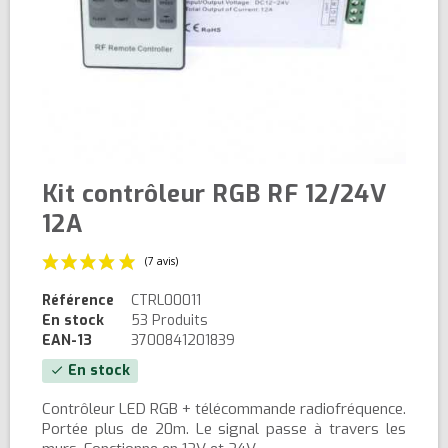
Kit contrôleur RGB RF 12/24V
12A
Référence
CTRL00011
En stock
53 Produits
EAN-13
3700841201839
En stock
check
(7 avis)
Contrôleur LED RGB + télécommande radiofréquence.
Portée plus de 20m. Le signal passe à travers les