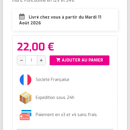
murs. Fonctionne en 12V et 24V.
Livré chez vous à partir du Mardi 11
Août 2026
22,00 €
shopping_cart
AJOUTER AU PANIER
remove
add
Société Française
Expédition sous 24h
Paiement en x3 et x4 sans frais