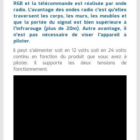
RGB et la télécommande est réalisée par onde
radio. L'avantage des ondes radio c'est qu'elles
traversent les corps, les murs, les meubles et
que la portée du signal est bien supérieure à
l'infrarouge (plus de 20m). Autre avantage, il
n'est pas nécessaire de viser l'appareil à
piloter.
Il peut s'alimenter soit en 12 volts soit en 24 volts
continu en fonction du produit que vous avez à
piloter. Il supporte les deux tensions de
fonctionnement.